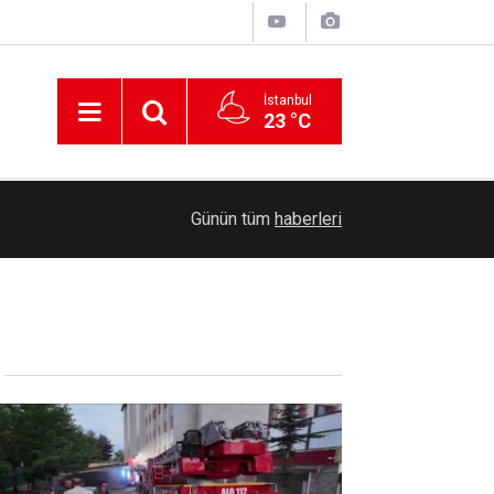
İstanbul
23 °C
00:30
Cumhurbaşkanlığına Cevdet Yılmaz vekalet ede
Günün tüm
haberleri