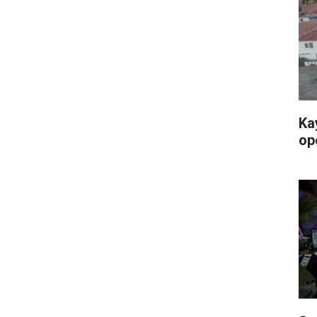
Ka
op