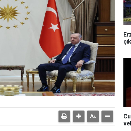
Er
çı
Cu
ve