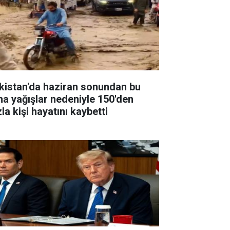
kistan'da haziran sonundan bu
na yağışlar nedeniyle 150'den
la kişi hayatını kaybetti