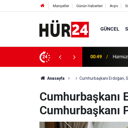
Manşetler
Günün Haberleri
Arşiv
S
GÜNCEL
efer hacmine bağlı olacak
24
00:35
Trump, 
Anasayfa
Cumhurbaşkanı Erdoğan, Sl
Cumhurbaşkanı E
Cumhurbaşkanı Pe