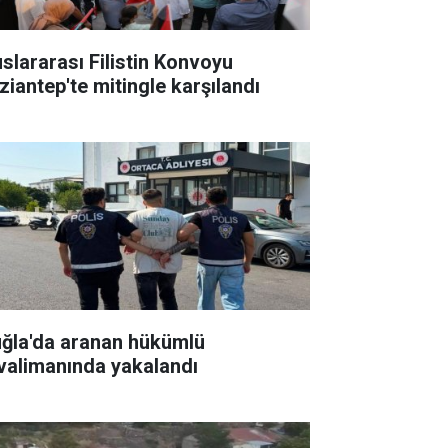
uslararası Filistin Konvoyu
ziantep'te mitingle karşılandı
ğla'da aranan hükümlü
valimanında yakalandı