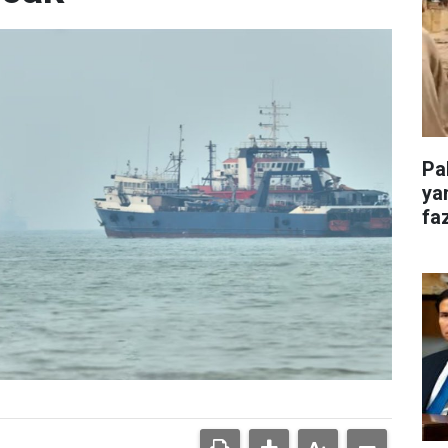
Pa
ya
faz