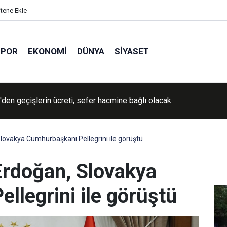
itene Ekle
SPOR
EKONOMI
DÜNYA
SIYASET
İran'a yönelik savaşın "yakında sona ereceğini" söyledi
ovakya Cumhurbaşkanı Pellegrini ile görüştü
rdoğan, Slovakya
llegrini ile görüştü