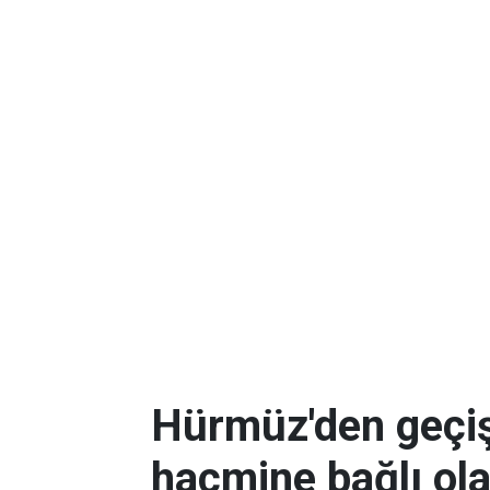
Hürmüz'den geçişl
hacmine bağlı ol