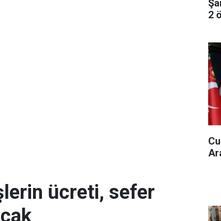
Şa
2 ö
Cu
Ar
erin ücreti, sefer
acak