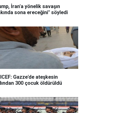
ump, İran'a yönelik savaşın
akında sona ereceğini" söyledi
ICEF: Gazze'de ateşkesin
dından 300 çocuk öldürüldü