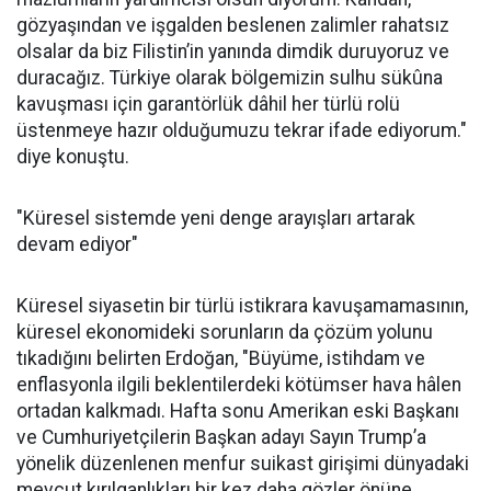
gözyaşından ve işgalden beslenen zalimler rahatsız
olsalar da biz Filistin’in yanında dimdik duruyoruz ve
duracağız. Türkiye olarak bölgemizin sulhu sükûna
kavuşması için garantörlük dâhil her türlü rolü
üstenmeye hazır olduğumuzu tekrar ifade ediyorum."
diye konuştu.
"Küresel sistemde yeni denge arayışları artarak
devam ediyor"
Küresel siyasetin bir türlü istikrara kavuşamamasının,
küresel ekonomideki sorunların da çözüm yolunu
tıkadığını belirten Erdoğan, "Büyüme, istihdam ve
enflasyonla ilgili beklentilerdeki kötümser hava hâlen
ortadan kalkmadı. Hafta sonu Amerikan eski Başkanı
ve Cumhuriyetçilerin Başkan adayı Sayın Trump’a
yönelik düzenlenen menfur suikast girişimi dünyadaki
mevcut kırılganlıkları bir kez daha gözler önüne