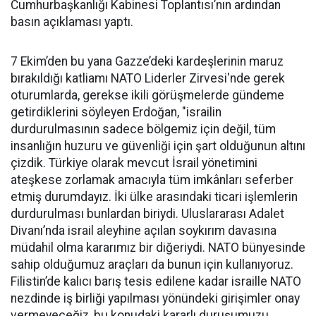
Cumhurbaşkanlığı Kabinesi Toplantısı’nın ardından
basın açıklaması yaptı.
7 Ekim’den bu yana Gazze’deki kardeşlerinin maruz
bırakıldığı katliamı NATO Liderler Zirvesi'nde gerek
oturumlarda, gerekse ikili görüşmelerde gündeme
getirdiklerini söyleyen Erdoğan, "israilin
durdurulmasının sadece bölgemiz için değil, tüm
insanlığın huzuru ve güvenliği için şart olduğunun altını
çizdik. Türkiye olarak mevcut İsrail yönetimini
ateşkese zorlamak amacıyla tüm imkânları seferber
etmiş durumdayız. İki ülke arasındaki ticari işlemlerin
durdurulması bunlardan biriydi. Uluslararası Adalet
Divanı’nda israil aleyhine açılan soykırım davasına
müdahil olma kararımız bir diğeriydi. NATO bünyesinde
sahip olduğumuz araçları da bunun için kullanıyoruz.
Filistin’de kalıcı barış tesis edilene kadar israille NATO
nezdinde iş birliği yapılması yönündeki girişimler onay
vermeyeceğiz, bu konudaki kararlı duruşumuzu