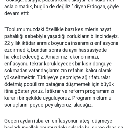
asla olmadık, bugün de değiliz." diyen Erdoğan, şöyle
devam etti:
"Toplumumuzdaki özellikle bazı kesimlerin hayat
pahalılığı sebebiyle yaşadığı zorlukların bilincindeyiz.
22 yıllık iktidarlarımız boyunca insanımızı enflasyona
ezdirmedik, bundan sonra da aynı hassasiyetle
hareket edeceğiz. Amacımız; ekonomimizi,
enflasyonu tekrar körükleyecek bir kısır döngüye
sokmadan vatandaşlarımızın refahını kalıcı olarak
yükseltmektir. Türkiye’ye geçmişte ağır faturalar
ödetmiş popülizm batağına düşmemek için büyük
itina gösteriyoruz. İstikrar ve reform programımızı
kararlı bir şekilde uyguluyoruz. Programın olumlu
sonuçlarını peyderpey alıyoruz, alacağız.
Geçen aydan itibaren enflasyonun ateşi düşmeye
başladı, inşallah önümüzdeki aylarda bu süreç daha da