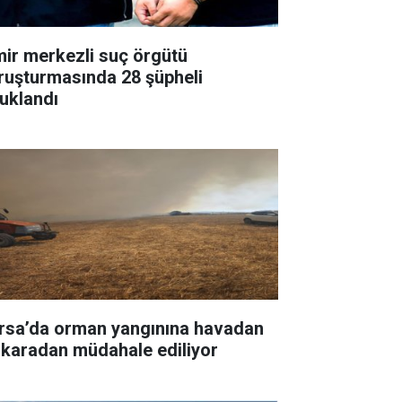
mir merkezli suç örgütü
ruşturmasında 28 şüpheli
tuklandı
rsa’da orman yangınına havadan
 karadan müdahale ediliyor