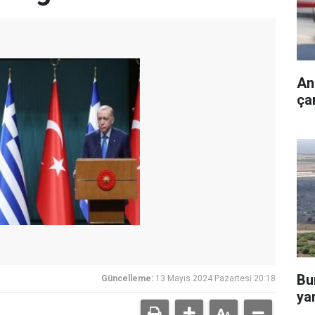
An
çar
Bu
Güncelleme:
13 Mayıs 2024 Pazartesi 20:18
yan