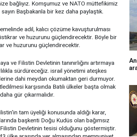
mize bağlıyız. Komşumuz ve NATO müttefikimiz
 sayın Başbakanla bir kez daha paylaştık.
temelinde adil, kalıcı çözüme kavuşturulması
stikrar ve huzurunu güçlendirecektir. Böyle bir
ar ve huzurunu güçlendirecektir.
An
ya ve Filistin Devletinin tanınırlığını artırmaya
ara
ılıkla sürdüreceğiz. israil yönetimi ateşkes
kçilerine dahi meydan okumaktan geri durmuyor.
atledilmesi karşısında Batılı ülkeler başta olmak
 daha gür çıkarmalıdır.
listin'in tam üyeliği konusunda aldığı karar,
rlarında başkenti Doğu Kudüs olan bağımsız
listin Devletinin tesisi olduğunu göstermiştir.
 143 ülke arasında yer almasından memnuniyet