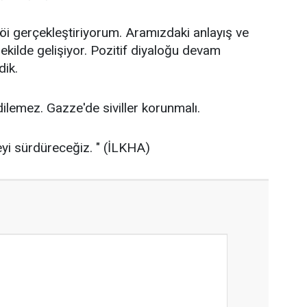
öi gerçekleştiriyorum. Aramızdaki anlayış ve
şekilde gelişiyor. Pozitif diyaloğu devam
dik.
 edilemez. Gazze'de siviller korunmalı.
eyi sürdüreceğiz. " (İLKHA)