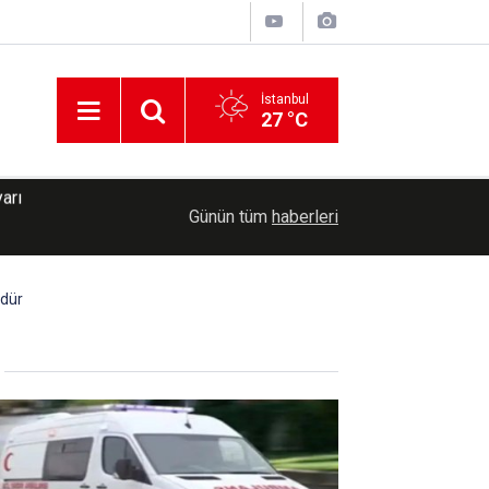
İstanbul
27 °C
18:57
İran Dışişleri Bakanı Arakçi'den Hürmüz mesajı
Günün tüm
haberleri
üdür