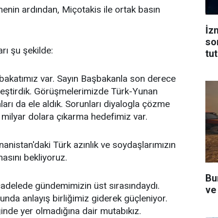
menin ardından, Miçotakis ile ortak basın
İz
so
rı şu şekilde:
tu
abakatımız var. Sayın Başbakanla son derece
leştirdik. Görüşmelerimizde Türk-Yunan
runları da ele aldık. Sorunları diyalogla çözme
10 milyar dolara çıkarma hedefimiz var.
nanistan'daki Türk azınlık ve soydaşlarımızın
asını bekliyoruz.
Bu
ücadelede gündemimizin üst sırasındaydı.
ve
nda anlayış birliğimiz giderek güçleniyor.
inde yer olmadığına dair mutabıkız.