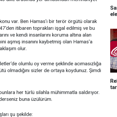
Sam
ele
konu var. Ben Hamas'ı bir terör örgütü olarak
den itibaren toprakları işgal edilmiş ve bu
arını ve kendi insanlarını koruma altına alan
0 bini aşmış insanını kaybetmiş olan Hamas'a
aklaşım olur.
lletler’de olumlu oy verme şeklinde acımasızlığa
ütü olmadığını sizler de ortaya koydunuz. Şimdi
Re
ta
unlara her türlü silahla mühimmatla saldırıyor.
 derseniz buna üzülürüm.
arı şu şekilde: