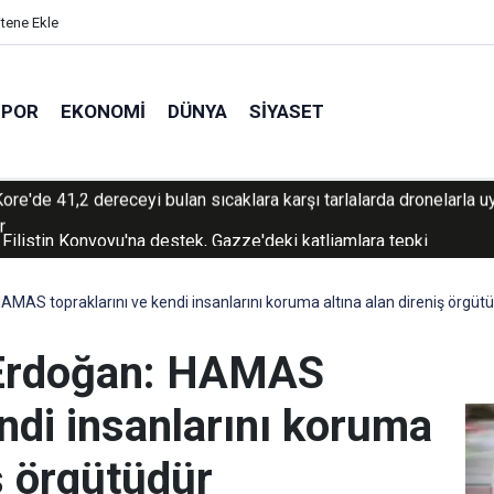
itene Ekle
SPOR
EKONOMI
DÜNYA
SIYASET
 Filistin Konvoyu'na destek, Gazze'deki katliamlara tepki
AS topraklarını ve kendi insanlarını koruma altına alan direniş örgüt
Erdoğan: HAMAS
endi insanlarını koruma
iş örgütüdür