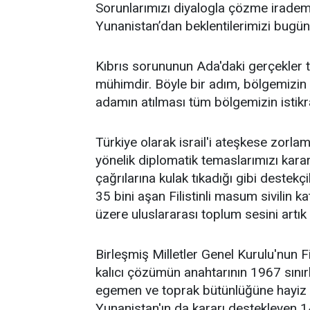
Sorunlarımızı diyalogla çözme irade
Yunanistan’dan beklentilerimizi bugün
Kıbrıs sorununun Ada'daki gerçekler 
mühimdir. Böyle bir adım, bölgemizin i
adamın atılması tüm bölgemizin istikr
Türkiye olarak israil'i ateşkese zorlama
yönelik diplomatik temaslarımızı kararl
çağrılarına kulak tıkadığı gibi deste
35 bini aşan Filistinli masum sivilin k
üzere uluslararası toplum sesini artık
Birleşmiş Milletler Genel Kurulu'nun Fi
kalıcı çözümün anahtarının 1967 sını
egemen ve toprak bütünlüğüne hayiz Fi
Yunanistan'ın da kararı destekleyen