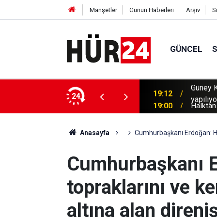
Manşetler
Günün Haberleri
Arşiv
S
GÜNCEL
n sıcaklara karşı tarlalarda dronelarla uyarı
24
19:00
Halktan
Anasayfa
Cumhurbaşkanı Erdoğan: HAM
Cumhurbaşkanı 
topraklarını ve k
altına alan diren