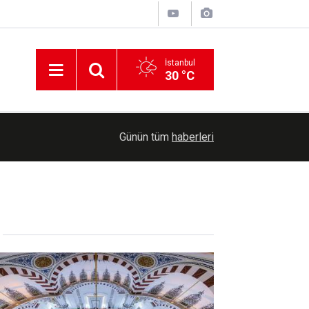
İstanbul
30 °C
15:19
Yozgat'ta uyuşturucu operasyonunda 2 şüpheli y
Günün tüm
haberleri