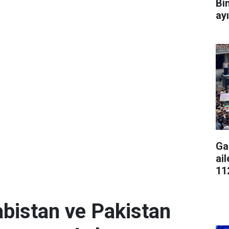
Bi
ay
Ga
ai
11
abistan ve Pakistan