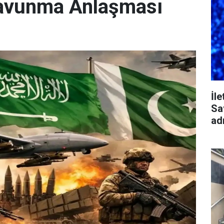
Savunma Anlaşması
İl
Sa
ad