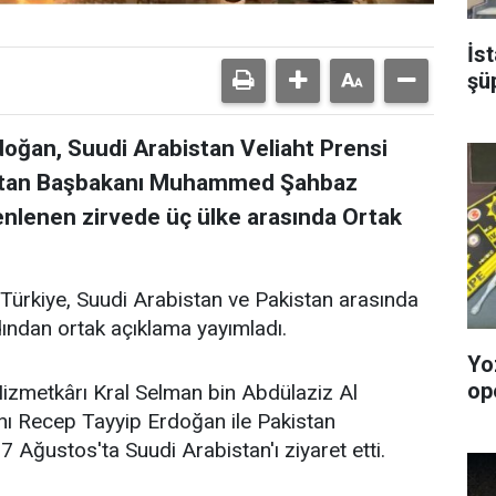
İs
şü
ğan, Suudi Arabistan Veliaht Prensi
stan Başbakanı Muhammed Şahbaz
zenlenen zirvede üç ülke arasında Ortak
 Türkiye, Suudi Arabistan ve Pakistan arasında
dından ortak açıklama yayımladı.
Yo
op
Hizmetkârı Kral Selman bin Abdülaziz Al
ı Recep Tayyip Erdoğan ile Pakistan
ğustos'ta Suudi Arabistan'ı ziyaret etti.