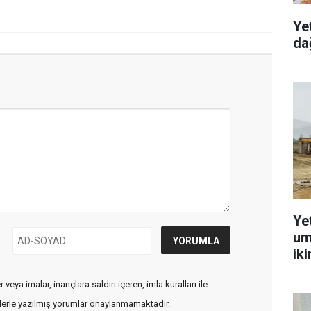
Ye
dağ
Ye
um
ik
veya imalar, inançlara saldırı içeren, imla kuralları ile
flerle yazılmış yorumlar onaylanmamaktadır.