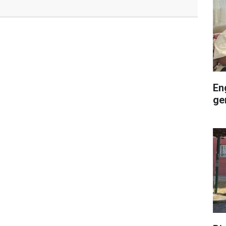
En
ge