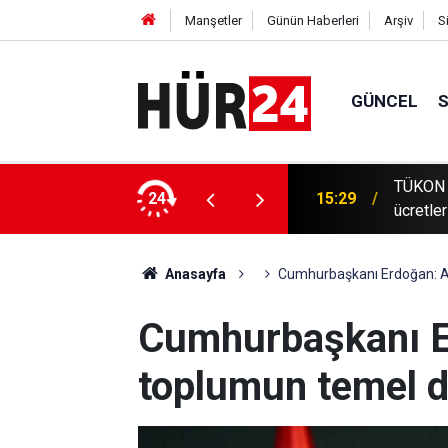
Manşetler
Günün Haberleri
Arşiv
S
GÜNCEL
z: Özel hastanelerde vatandaş yüksek
24
15:22
İstanbu
Anasayfa
Cumhurbaşkanı Erdoğan: An
Cumhurbaşkanı E
toplumun temel di