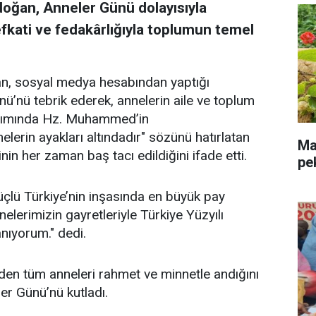
oğan, Anneler Günü dolayısıyla
fkati ve fedakârlığıyla toplumun temel
, sosyal medya hesabından yaptığı
ü’nü tebrik ederek, annelerin aile ve toplum
laşımında Hz. Muhammed’in
lerin ayakları altındadır" sözünü hatırlatan
Mal
in her zaman baş tacı edildiğini ifade etti.
pe
çlü Türkiye’nin inşasında en büyük pay
elerimizin gayretleriyle Türkiye Yüzyılı
nıyorum." dedi.
den tüm anneleri rahmet ve minnetle andığını
er Günü’nü kutladı.