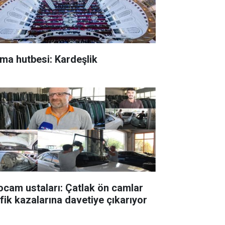
ma hutbesi: Kardeşlik
ocam ustaları: Çatlak ön camlar
afik kazalarına davetiye çıkarıyor