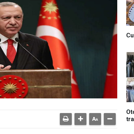
Cu
Ot
tr