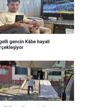
gelli gencin Kâbe hayali
rçekleşiyor