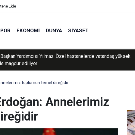
itene Ekle
SPOR
EKONOMI
DÜNYA
SIYASET
l merkezli operasyonda 39 şüpheli yakalandı
nelerimiz toplumun temel direğidir
rdoğan: Annelerimiz
reğidir