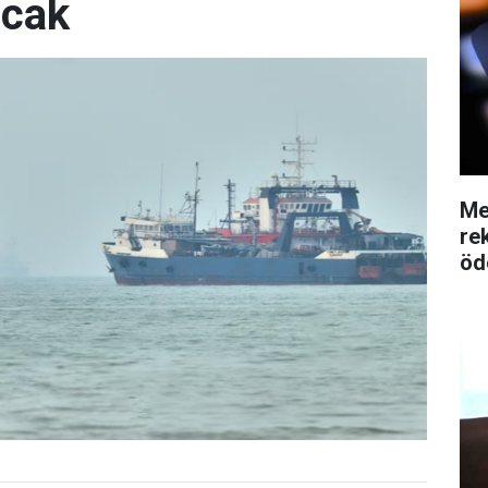
acak
Me
re
öd