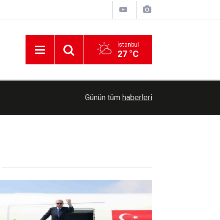
İstanbul
27 °C
ksa'ya
07:57
Güneydoğu'da toz taşınımı bekleniyor
Günün tüm
haberleri