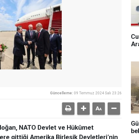
Cu
Ara
Güncelleme:
09 Temmuz 2024 Salı 23:26
Gü
doğan, NATO Devlet ve Hükûmet
be
re gittiği Amerika Birleşik Devletleri’nin