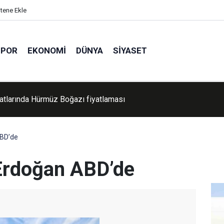
itene Ekle
SPOR
EKONOMI
DÜNYA
SIYASET
 temmuz bilançosu: İşgalciler 3 Filistinliyi şehit etti, Mescid-i A
askın düzenledi
BD’de
Erdoğan ABD’de