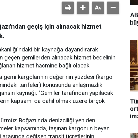
AB
bü
zı'ndan geçiş için alınacak hizmet
k.
akanlığı'ndaki bir kaynağa dayandırarak
n geçen gemilerden alınacak hizmet bedelinin
ğlanan hizmet hacmine bağlı olacak.
 gemi kargolarının değerinin yüzdesi (kargo
nındaki tarifeler) konusunda anlaşmazlık
jansın kaynağı, "Gemiler tarafından yapılacak
erin kapsamı da dahil olmak üzere birçok
Tü
or
im
 Hürmüz Boğazı'nda denizciliği yeniden
şmeler kapsamında, taşınan kargonun beyan
i arasında değişen transit ücretlerinin