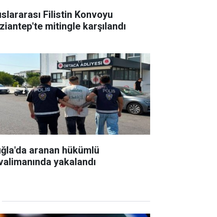
uslararası Filistin Konvoyu
ziantep'te mitingle karşılandı
ğla'da aranan hükümlü
valimanında yakalandı