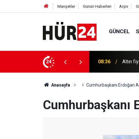
Manşetler
Günün Haberleri
Arşiv
S
GÜNCEL
Kudüs'te
 fiyatlaması
24
08:16
rekor b
Anasayfa
Cumhurbaşkanı Erdoğan A
Cumhurbaşkanı 