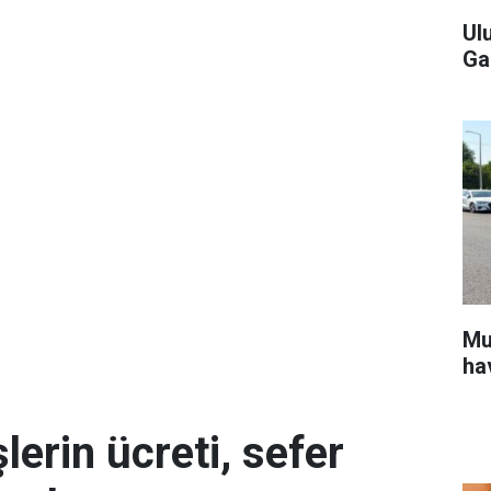
Ul
Ga
Mu
ha
erin ücreti, sefer