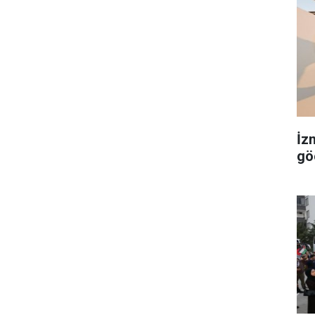
İz
gö