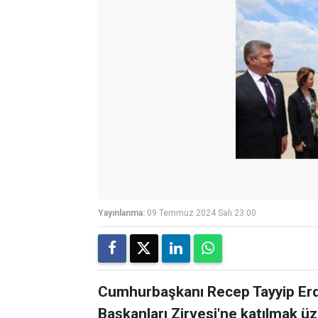
Yayınlanma:
09 Temmuz 2024 Salı 23:00
Cumhurbaşkanı Recep Tayyip Er
Başkanları Zirvesi'ne katılmak üze