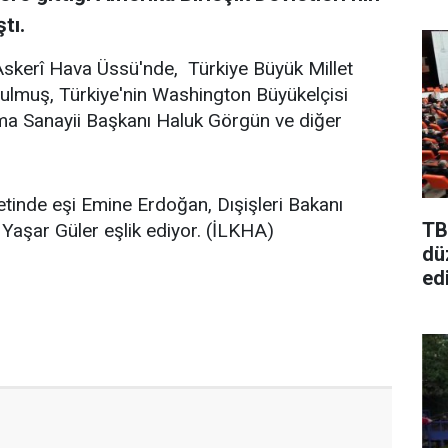
tı.
kerî Hava Üssü'nde, Türkiye Büyük Millet
lmuş, Türkiye'nin Washington Büyükelçisi
a Sanayii Başkanı Haluk Görgün ve diğer
inde eşi Emine Erdoğan, Dışişleri Bakanı
TB
Yaşar Güler eşlik ediyor. (İLKHA)
dü
edi