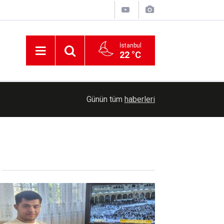
İstanbul
22 °C
 ve
00:56
Yunanistan'ın geri ittiği düzensiz göçmenler kurt
Günün tüm
haberleri