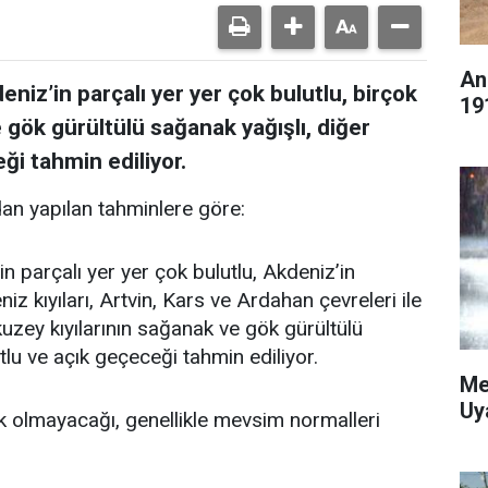
An
eniz’in parçalı yer yer çok bulutlu, birçok
19
 gök gürültülü sağanak yağışlı, diğer
ği tahmin ediliyor.
an yapılan tahminlere göre:
in parçalı yer yer çok bulutlu, Akdeniz’in
z kıyıları, Artvin, Kars ve Ardahan çevreleri ile
n kuzey kıyılarının sağanak ve gök gürültülü
tlu ve açık geçeceği tahmin ediliyor.
Me
Uy
k olmayacağı, genellikle mevsim normalleri