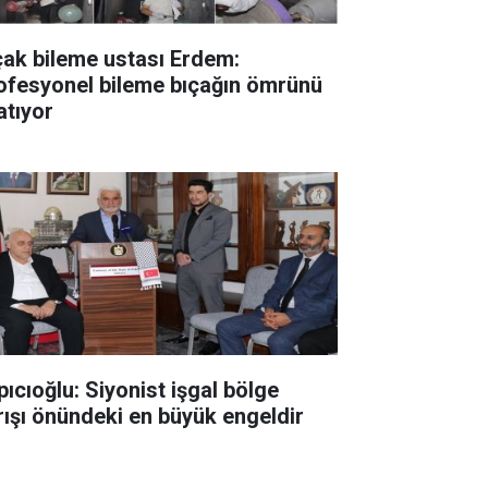
çak bileme ustası Erdem:
ofesyonel bileme bıçağın ömrünü
atıyor
pıcıoğlu: Siyonist işgal bölge
rışı önündeki en büyük engeldir