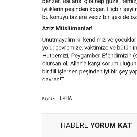
benzer. Bal arısı gibi hep güzel, temiz
iyiliklerin peşinden koşar. Hiçbir şeyi 
bu konuyu bizlere veciz bir şekilde öz
Aziz Müslümanlar!
Unutmayalım ki, kendimiz ve çocukları
yolu; çevremize, vaktimize ve bütün i
Hutbemizi, Peygamber Efendimizin (s.a.
olursan ol, Allah’a karşı sorumluluğun
bir fiil işlersen peşinden iyi bir şey y
davran!’”
İLKHA
Kaynak:
HABERE
YORUM KAT