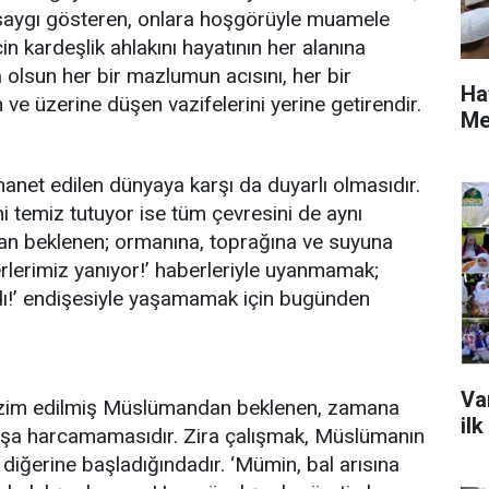
 saygı gösteren, onlara hoşgörüyle muamele
n kardeşlik ahlakını hayatının her alanına
 olsun her bir mazlumun acısını, her bir
Ha
ve üzerine düşen vazifelerini yerine getirendir.
Me
et edilen dünyaya karşı da duyarlı olmasıdır.
ini temiz tutuyor ise tüm çevresini de aynı
dan beklenen; ormanına, toprağına ve suyuna
erlerimiz yanıyor!’ haberleriyle uyanmamak;
dı!’ endişesiyle yaşamamak için bugünden
Va
 tanzim edilmiş Müslümandan beklenen, zamana
ilk
boşa harcamamasıdır. Zira çalışmak, Müslümanın
ip diğerine başladığındadır. ‘Mümin, bal arısına