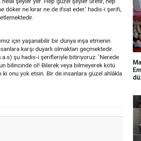
, helal şeyler yer. Hep güzel şeyler üretir, hep
ne döker ne kırar ne de ifsat eder.’ hadis-i şerifi,
etlemektedir.
mız için yaşanabilir bir dünya inşa etmenin
nsanlara karşı duyarlı olmaktan geçmektedir.
s) şu hadis-i şerifleriyle bitiriyoruz: ‘Nerede
Ma
un bilincinde ol! Bilerek veya bilmeyerek kötü
Em
ap ki onu yok etsin. Bir de insanlara güzel ahlâkla
dü