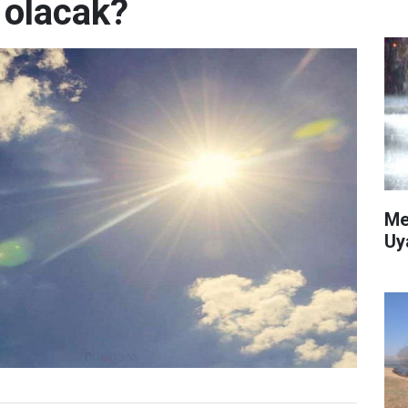
 olacak?
Me
Uy