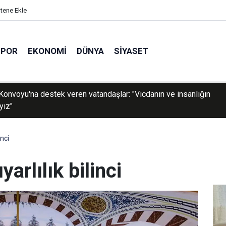
itene Ekle
SPOR
EKONOMI
DÜNYA
SIYASET
a Filistin Vicdan Konvoyu coşkuyla karşılandı: "Menzilimiz Kudüs
i Aksa"
nci
rlılık bilinci