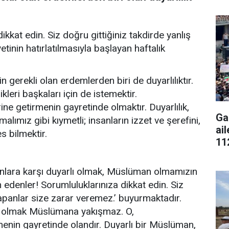
kkat edin. Siz doğru gittiğiniz takdirde yanlış
tinin hatırlatılmasıyla başlayan haftalık
n gerekli olan erdemlerden biri de duyarlılıktır.
likleri başkaları için de istemektir.
ine getirmenin gayretinde olmaktır. Duyarlılık,
Ga
alımız gibi kıymetli; insanların izzet ve şerefini,
ai
s bilmektir.
11
nlara karşı duyarlı olmak, Müslüman olmamızın
 edenler! Sorumluluklarınıza dikkat edin. Siz
sapanlar size zarar veremez.’ buyurmaktadır.
 olmak Müslümana yakışmaz. O,
menin gayretinde olandır. Duyarlı bir Müslüman,