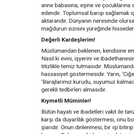
anne babasına, eşine ve çocuklarına
edendir. Toplumsal barışı sağlamak içi
aktarandır. Dünyanın neresinde olursa
mağdurun sızısını yüreğinde hisseden 
Değerli Kardeşlerim!
Müslümandan beklenen, kendisine eman
Nasıl ki evini, işyerini ve ibadethanes
titizlikle temiz tutmasıdır. Müslüman
hassasiyet göstermesidir. Yarın, ‘Ciğ
‘Barajlarımız kurudu, suyumuz kalma
gerekli tedbirleri almasıdır.
Kıymetli Müminler!
Bütün hayatı ve ibadetleri vakit ile
karşı da duyarlılık göstermesi, onu 
şiarıdır. Onun dinlenmesi, bir işi bitir