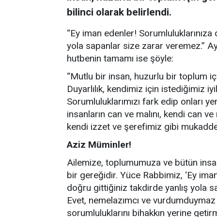
bilinci olarak belirlendi.
“Ey iman edenler! Sorumluluklarınıza di
yola sapanlar size zarar veremez.” Aye
hutbenin tamamı ise şöyle:
“Mutlu bir insan, huzurlu bir toplum içi
Duyarlılık, kendimiz için istediğimiz iyi
Sorumluluklarımızı fark edip onları yer
insanların can ve malını, kendi can ve m
kendi izzet ve şerefimiz gibi mukadde
Aziz Müminler!
Ailemize, toplumumuza ve bütün insa
bir gereğidir. Yüce Rabbimiz, ‘Ey iman
doğru gittiğiniz takdirde yanlış yola 
Evet, nemelazımcı ve vurdumduymaz
sorumluluklarını bihakkın yerine getir