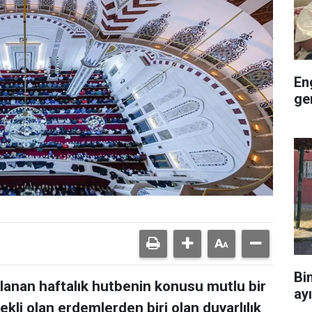
En
ge
Bi
rlanan haftalık hutbenin konusu mutlu bir
ay
ekli olan erdemlerden biri olan duyarlılık