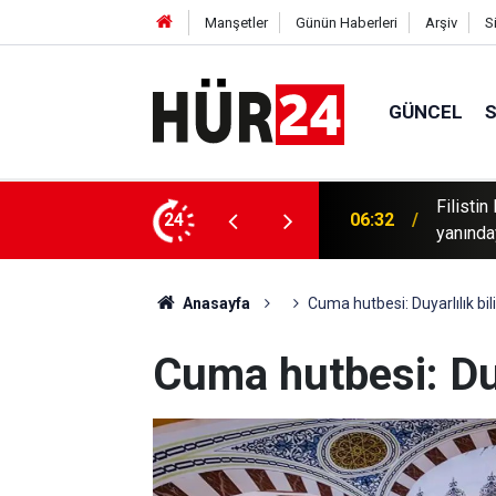
Manşetler
Günün Haberleri
Arşiv
S
GÜNCEL
 vatandaşlar: "Vicdanın ve insanlığın
Adana'd
24
06:16
Mescid-
Anasayfa
Cuma hutbesi: Duyarlılık bili
Cuma hutbesi: Duya