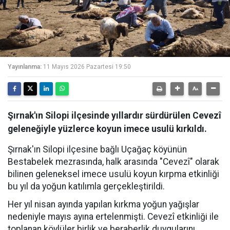
Yayınlanma:
11 Mayıs 2026 Pazartesi 19:50
Şırnak'ın Silopi ilçesinde yıllardır sürdürülen Cevezî
geleneğiyle yüzlerce koyun imece usulü kırkıldı.
Şırnak'ın Silopi ilçesine bağlı Uçağaç köyünün
Bestabelek mezrasında, halk arasında "Cevezî" olarak
bilinen geleneksel imece usulü koyun kırpma etkinliği
bu yıl da yoğun katılımla gerçekleştirildi.
Her yıl nisan ayında yapılan kırkma yoğun yağışlar
nedeniyle mayıs ayına ertelenmişti. Cevezî etkinliği ile
toplanan köylüler birlik ve beraberlik duygularını