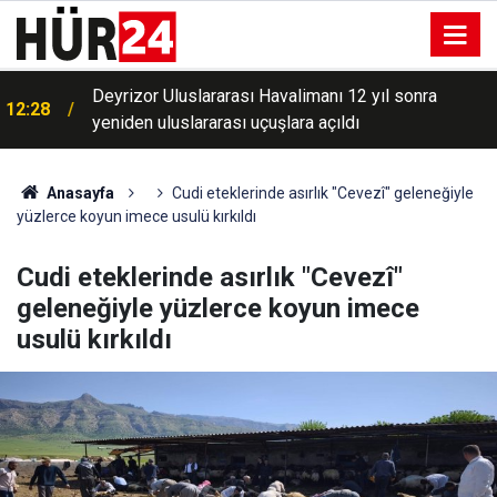
Deyrizor Uluslararası Havalimanı 12 yıl sonra
12:28
yeniden uluslararası uçuşlara açıldı
Kastamonu merkezli uyuşturucu operasyonunda 15
12:21
şüpheliye işlem
Anasayfa
Cudi eteklerinde asırlık "Cevezî" geleneğiyle
yüzlerce koyun imece usulü kırkıldı
Cudi eteklerinde asırlık "Cevezî"
geleneğiyle yüzlerce koyun imece
usulü kırkıldı