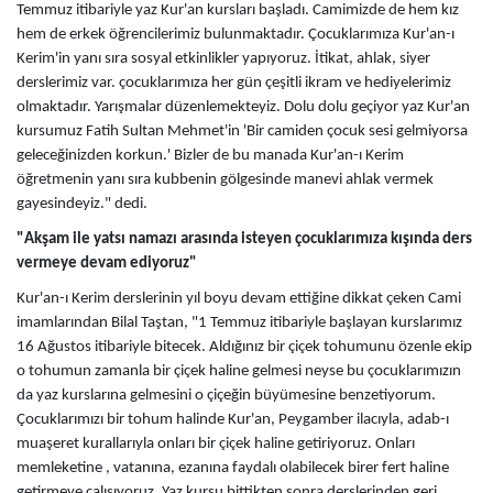
Temmuz itibariyle yaz Kur'an kursları başladı. Camimizde de hem kız
hem de erkek öğrencilerimiz bulunmaktadır. Çocuklarımıza Kur'an-ı
Kerim'in yanı sıra sosyal etkinlikler yapıyoruz. İtikat, ahlak, siyer
derslerimiz var. çocuklarımıza her gün çeşitli ikram ve hediyelerimiz
olmaktadır. Yarışmalar düzenlemekteyiz. Dolu dolu geçiyor yaz Kur'an
kursumuz Fatih Sultan Mehmet'in 'Bir camiden çocuk sesi gelmiyorsa
geleceğinizden korkun.' Bizler de bu manada Kur'an-ı Kerim
öğretmenin yanı sıra kubbenin gölgesinde manevi ahlak vermek
gayesindeyiz." dedi.
"Akşam ile yatsı namazı arasında isteyen çocuklarımıza kışında ders
vermeye devam ediyoruz"
Kur'an-ı Kerim derslerinin yıl boyu devam ettiğine dikkat çeken Cami
imamlarından Bilal Taştan, "1 Temmuz itibariyle başlayan kurslarımız
16 Ağustos itibariyle bitecek. Aldığınız bir çiçek tohumunu özenle ekip
o tohumun zamanla bir çiçek haline gelmesi neyse bu çocuklarımızın
da yaz kurslarına gelmesini o çiçeğin büyümesine benzetiyorum.
Çocuklarımızı bir tohum halinde Kur'an, Peygamber ilacıyla, adab-ı
muaşeret kurallarıyla onları bir çiçek haline getiriyoruz. Onları
memleketine , vatanına, ezanına faydalı olabilecek birer fert haline
getirmeye çalışıyoruz. Yaz kursu bittikten sonra derslerinden geri