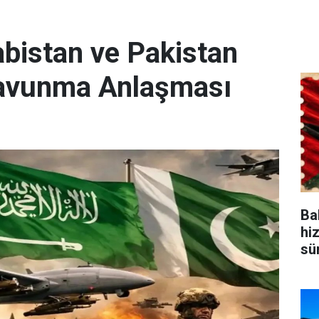
abistan ve Pakistan
Savunma Anlaşması
Bak
hi
sü