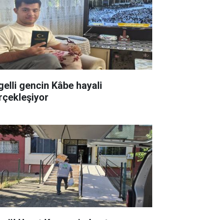
gelli gencin Kâbe hayali
rçekleşiyor