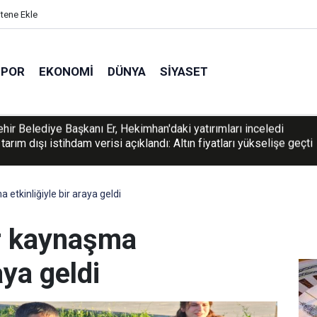
itene Ekle
SPOR
EKONOMI
DÜNYA
SIYASET
arım dışı istihdam verisi açıklandı: Altın fiyatları yükselişe geçti
 etkinliğiyle bir araya geldi
er kaynaşma
aya geldi