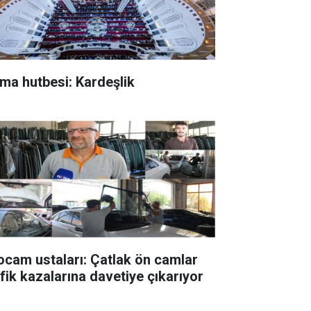
ma hutbesi: Kardeşlik
ocam ustaları: Çatlak ön camlar
afik kazalarına davetiye çıkarıyor