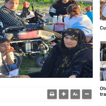
Cu
Ot
tr