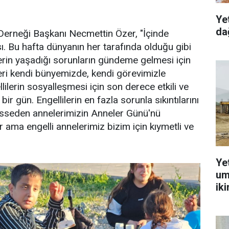
Ye
dağ
r Derneği Başkanı Necmettin Özer, "İçinde
. Bu hafta dünyanın her tarafında olduğu gibi
lilerin yaşadığı sorunların gündeme gelmesi için
leri kendi bünyemizde, kendi görevimizle
lilerin sosyalleşmesi için son derece etkili ve
r gün. Engellilerin en fazla sorunla sıkıntılarını
hisseden annelerimizin Anneler Günü'nü
 ama engelli annelerimiz bizim için kıymetli ve
Ye
um
ik