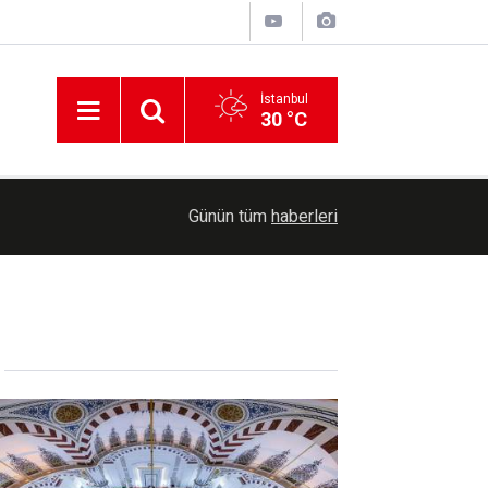
İstanbul
30 °C
16:22
Diyarbakır'da "etçil çekirge" olarak bilinen dev 
Günün tüm
haberleri