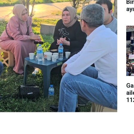
Bi
ay
Ga
ai
11