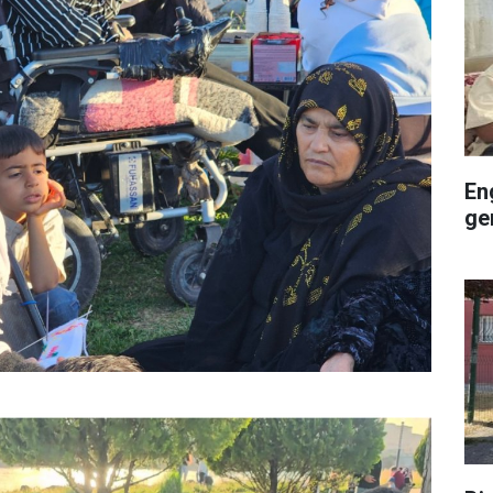
En
ge