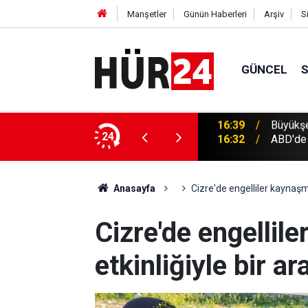
Manşetler
Günün Haberleri
Arşiv
S
GÜNCEL
Hekimhan'daki yatırımları inceledi
24
16:32
ABD'de t
Anasayfa
Cizre'de engelliler kaynaşma
Cizre'de engellil
etkinliğiyle bir ar