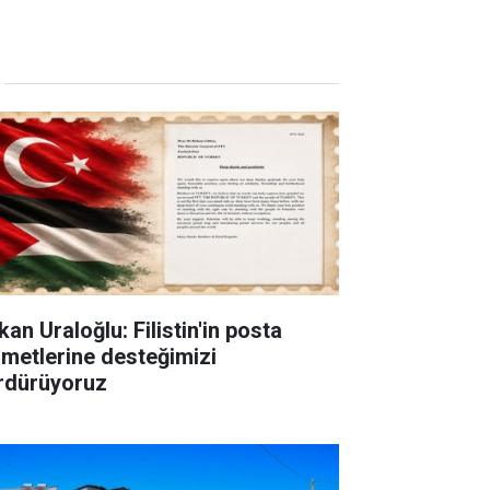
an Uraloğlu: Filistin'in posta
zmetlerine desteğimizi
rdürüyoruz