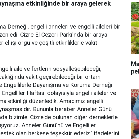
kaynaşma etkinliğinde bir araya gelerek
Derneği, engelli anneleri ve engelli aileleri bir
enledi. Cizre El Cezeri Parkı'nda bir araya
 el işi örgü ve çeşitli etkinliklerle vakit
Mal
ngelli aile ve fertlerin sosyalleşebileceği,
pe
ıcaklığında vakit geçirebileceği bir ortam
e Engellilerle Dayanışma ve Koruma Derneği
ngelliler Haftası dolayısıyla engelli aileler ve
ma etkinliği düzenledik. Amacımız engelli
aynaşmasıdır. Bununla beraber Anneler Günü
ada bizimle. Cizre'de bulunan diğer derneklerle
ıyoruz. Anneler Günü'nü ve Engelliler
destek olan herkese teşekkür ederiz." ifadelerini