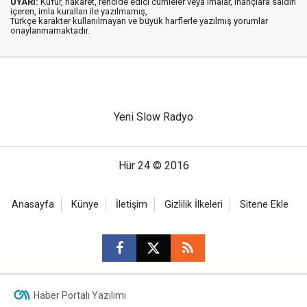
UYARI:
Küfür, hakaret, rencide edici cümleler veya imalar, inançlara saldırı
içeren, imla kuralları ile yazılmamış,
Türkçe karakter kullanılmayan ve büyük harflerle yazılmış yorumlar
onaylanmamaktadır.
Yeni Slow Radyo
Hür 24 © 2016
Anasayfa
Künye
İletişim
Gizlilik İlkeleri
Sitene Ekle
Haber Portalı Yazılımı