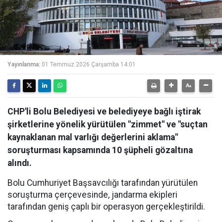
Yayınlanma:
01 Temmuz 2026 Çarşamba 14:01
CHP'li Bolu Belediyesi ve belediyeye bağlı iştirak
şirketlerine yönelik yürütülen "zimmet" ve "suçtan
kaynaklanan mal varlığı değerlerini aklama"
soruşturması kapsamında 10 şüpheli gözaltına
alındı.
Bolu Cumhuriyet Başsavcılığı tarafından yürütülen
soruşturma çerçevesinde, jandarma ekipleri
tarafından geniş çaplı bir operasyon gerçekleştirildi.