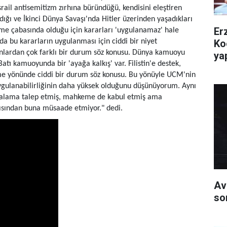
srail antisemitizm zırhına büründüğü, kendisini eleştiren
dığı ve İkinci Dünya Savaşı'nda Hitler üzerinden yaşadıkları
Er
tme çabasında olduğu için kararları 'uygulanamaz' hale
Ko
a bu kararların uygulanması için ciddi bir niyet
lardan çok farklı bir durum söz konusu. Dünya kamuoyu
yap
Batı kamuoyunda bir 'ayağa kalkış' var. Filistin'e destek,
etme yönünde ciddi bir durum söz konusu. Bu yönüyle UCM'nin
ygulanabilirliğinin daha yüksek olduğunu düşünüyorum. Aynı
akalama talep etmiş, mahkeme de kabul etmiş ama
ısından buna müsaade etmiyor." dedi.
Av
so