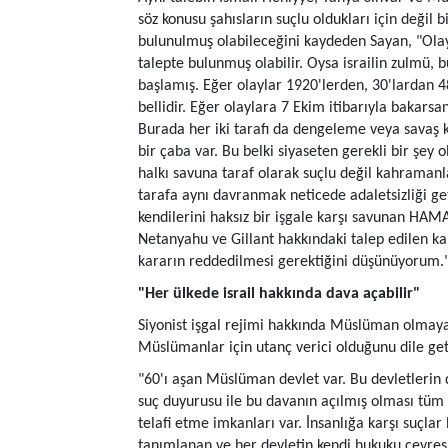
söz konusu şahısların suçlu oldukları için değil b
bulunulmuş olabileceğini kaydeden Sayan, "Olay
talepte bulunmuş olabilir. Oysa israilin zulmü, 
başlamış. Eğer olaylar 1920'lerden, 30'lardan 
bellidir. Eğer olaylara 7 Ekim itibarıyla bakars
Burada her iki tarafı da dengeleme veya savaş k
bir çaba var. Bu belki siyaseten gerekli bir şey
halkı savuna taraf olarak suçlu değil kahraman
tarafa aynı davranmak neticede adaletsizliği ge
kendilerini haksız bir işgale karşı savunan HAMAS
Netanyahu ve Gillant hakkındaki talep edilen ka
kararın reddedilmesi gerektiğini düşünüyorum."
"Her ülkede israil hakkında dava açabilir"
Siyonist işgal rejimi hakkında Müslüman olmay
Müslümanlar için utanç verici olduğunu dile geti
"60'ı aşan Müslüman devlet var. Bu devletlerin
suç duyurusu ile bu davanın açılmış olması tüm
telafi etme imkanları var. İnsanlığa karşı suçl
tanımlanan ve her devletin kendi hukuku çevres