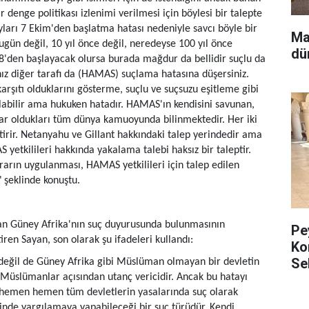
ir denge politikası izlenimi verilmesi için böylesi bir talepte
ları 7 Ekim'den başlatma hatası nedeniyle savcı böyle bir
Ma
bugün değil, 10 yıl önce değil, neredeyse 100 yıl önce
dü
48'den başlayacak olursa burada mağdur da bellidir suçlu da
anız diğer tarafı da (HAMAS) suçlama hatasına düşersiniz.
arşıtı olduklarını gösterme, suçlu ve suçsuzu eşitleme gibi
 olabilir ama hukuken hatadır. HAMAS'ın kendisini savunan,
lar oldukları tüm dünya kamuoyunda bilinmektedir. Her iki
tirir. Netanyahu ve Gillant hakkındaki talep yerindedir ama
 yetkilileri hakkında yakalama talebi haksız bir taleptir.
rarın uygulanması, HAMAS yetkilileri için talep edilen
 şeklinde konuştu.
an Güney Afrika'nın suç duyurusunda bulunmasının
Pe
ren Sayan, son olarak şu ifadeleri kullandı:
Ko
Se
 değil de Güney Afrika gibi Müslüman olmayan bir devletin
 Müslümanlar açısından utanç vericidir. Ancak bu hatayı
ar hemen hemen tüm devletlerin yasalarında suç olarak
inde yargılamaya yapabileceği bir suç türüdür. Kendi