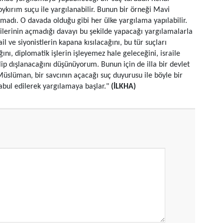
oykırım suçu ile yargılanabilir. Bunun bir örneği Mavi
adı. O davada olduğu gibi her ülke yargılama yapılabilir.
dilerinin açmadığı davayı bu şekilde yapacağı yargılamalarla
ail ve siyonistlerin kapana kısılacağını, bu tür suçları
ını, diplomatik işlerin işleyemez hale geleceğini, israile
ip dışlanacağını düşünüyorum. Bunun için de illa bir devlet
Müslüman, bir savcının açacağı suç duyurusu ile böyle bir
abul edilerek yargılamaya başlar."
(İLKHA)