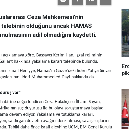
​Uluslararası Ceza Mahkemesi'nin
 talebinin olduğunu ancak HAMAS
lunulmasının adil olmadığını kaydetti.
ı açıklamaya göre, Başsavcı Kerim Han, işgal rejiminin
allant hakkında yakalama kararı talebinde bulundu.
Er
nı İsmail Heniyye, Hamas'ın Gazze'deki lideri Yahya Sinvar
pi
ugayları'nın lideri Muhammed ed-Dayf hakkında da
duruş var"
habirine değerlendiren Ceza Hukukçusu İlhami Sayan,
ika'nın suç duyurusu ile bu olayı soruşturmaya başladı.
lama devam ediyor. Yakalama ve tutuklama kararı,
eyen, saldırgan devletin ayağını denk alması, savaş suçlarını
rardır. Tabiki daha önce israil aleyhine UCM, BM Genel Kurulu