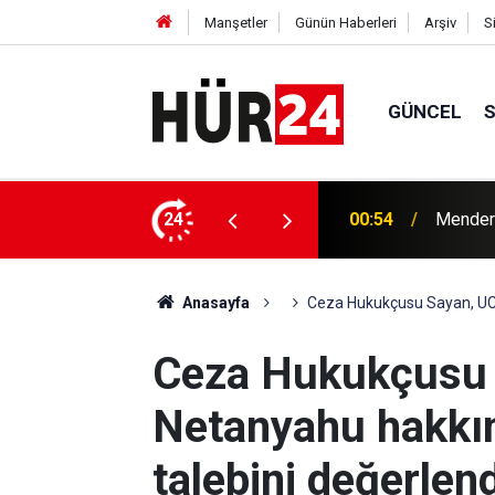
Manşetler
Günün Haberleri
Arşiv
S
GÜNCEL
y Çiçek tutuklandı
24
00:42
Erdemli
Anasayfa
Ceza Hukukçusu Sayan, UCM
Ceza Hukukçusu 
Netanyahu hakkı
talebini değerlend