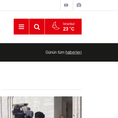
İstanbul
23 °C
00:36
Erzurum'da Bağımlılıkla Mücadele İl Koordinasyo
Günün tüm
haberleri