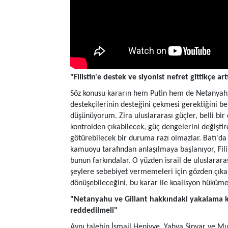
"Filistin'e destek ve siyonist nefret gittikçe ar
Söz konusu kararın hem Putin hem de Netanyahu 
destekçilerinin desteğini çekmesi gerektiğini b
düşünüyorum. Zira uluslararası güçler, belli bir
kontrolden çıkabilecek, güç dengelerini değişt
götürebilecek bir duruma razı olmazlar. Batı'da 
kamuoyu tarafından anlaşılmaya başlanıyor, Filist
bunun farkındalar. O yüzden israil de uluslarar
şeylere sebebiyet vermemeleri için gözden çıka
dönüşebileceğini, bu karar ile koalisyon hüküme
"Netanyahu ve Gillant hakkındaki yakalama ka
reddedilmeli"
Aynı talebin İsmail Heniyye, Yahya Sinvar ve M