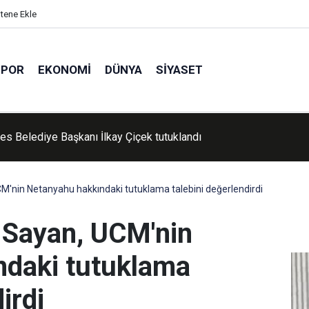
itene Ekle
SPOR
EKONOMI
DÜNYA
SIYASET
'de Kur'an kursu öğrencileri piknikte buluştu
'nin Netanyahu hakkındaki tutuklama talebini değerlendirdi
Sayan, UCM'nin
ndaki tutuklama
irdi