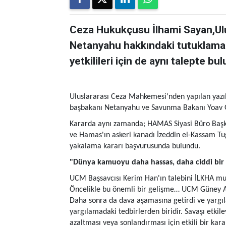
​​​​​​Ceza Hukukçusu İlhami Sayan,
Netanyahu hakkındaki tutuklama
yetkilileri için de aynı talepte bu
Uluslararası Ceza Mahkemesi'nden yapılan yazıl
başbakanı Netanyahu ve Savunma Bakanı Yoav G
Kararda aynı zamanda; HAMAS Siyasi Büro Başka
ve Hamas'ın askeri kanadı İzeddin el-Kassam T
yakalama kararı başvurusunda bulundu.
"Dünya kamuoyu daha hassas, daha ciddi bir 
UCM Başsavcısı Kerim Han'ın talebini İLKHA mu
Öncelikle bu önemli bir gelişme… UCM Güney Afr
Daha sonra da dava aşamasına getirdi ve yargı
yargılamadaki tedbirlerden biridir. Savaşı etkil
azaltması veya sonlandırması için etkili bir ka