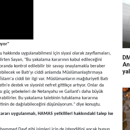
tıyor"
hakkında uygulanabilmesi için siyasi olarak zayıflamaları,
DM
elirten Sayan, "Bu yakalama kararının kabul edileceğini
An
 oranda kontrol edilebilir bir savaşı onaylamakla beraber
ya
irebilecek ve Batı'yı ciddi anlamda Müslümanlaştırmaya
İslam'a ciddi bir ilgi var. Müslümanların mağduriyeti Batı
in'e destek ve siyonist nefret gittikçe artıyor. Onlar da
ası güç şebekeleri de Netanyahu ve Gallant'ı daha büyük
rabilirler. Bu yakalama talebinin tutuklama kararına
tinin de dağılabileceğini düşünüyorum." diye konuştu.
rarı uygulanmalı, HAMAS yetkilileri hakkındaki talep ise
uhammed Dayf gibi isimleri için de istendiğini ancak bunun