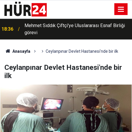
Mehmet Sıddık Çiftçi'ye Uluslararası Esnaf Birliği
18:36
görevi
HÜDA PAR Milletvekili Dinç: Haymana
18:25
operasyonundaki iddialar bağımsız soruşturmayla
aydınlatılmalı
Anasayfa
Ceylanpınar Devlet Hastanesi'nde bir ilk
Ceylanpınar Devlet Hastanesi'nde bir
ilk