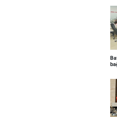
Ba
bağ