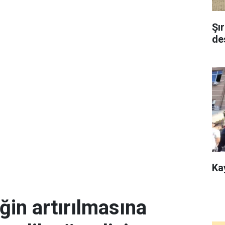
Şı
de
Ka
ğin artırılmasına