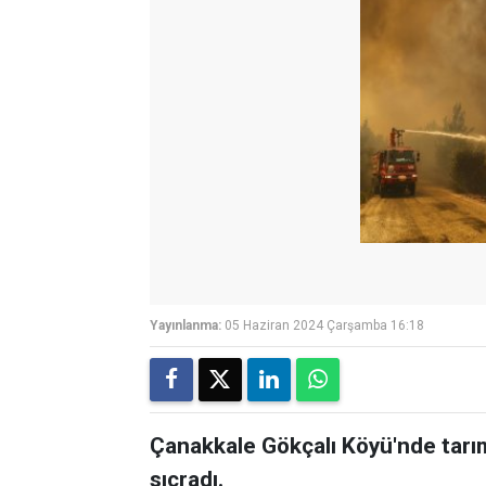
Yayınlanma:
05 Haziran 2024 Çarşamba 16:18
Çanakkale Gökçalı Köyü'nde tarı
sıçradı.