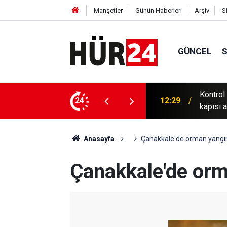
Manşetler
Günün Haberleri
Arşiv
S
GÜNCEL
si Programı, öğrencilerine mezun olmadan iş
Uzmanın
24
12:17
kanserle
Anasayfa
Çanakkale'de orman yangı
Çanakkale'de orm