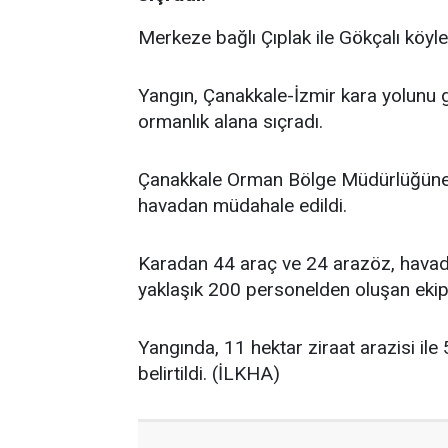
Merkeze bağlı Çıplak ile Gökçalı köyler
Yangın, Çanakkale-İzmir kara yolunu g
ormanlık alana sıçradı.
Çanakkale Orman Bölge Müdürlüğüne b
havadan müdahale edildi.
Karadan 44 araç ve 24 arazöz, havada
yaklaşık 200 personelden oluşan ekipl
Yangında, 11 hektar ziraat arazisi il
belirtildi. (İLKHA)