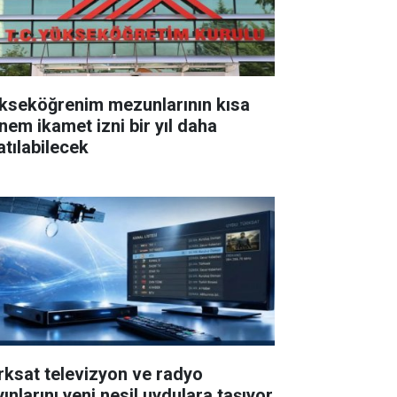
kseköğrenim mezunlarının kısa
nem ikamet izni bir yıl daha
atılabilecek
rksat televizyon ve radyo
ınlarını yeni nesil uydulara taşıyor