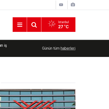
İstanbul
27 °C
lt
12:15
Şanlıurfa'da Global Filistin Konvoyu için deste
Günün tüm
haberleri