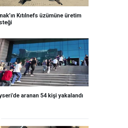
rnak’ın Kıtılnefs üzümüne üretim
steği
yseri'de aranan 54 kişi yakalandı