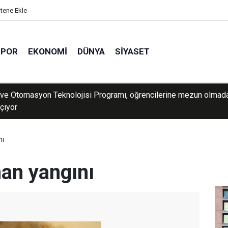
itene Ekle
SPOR
EKONOMI
DÜNYA
SIYASET
dan güneşten korunma uyarısı: Güneş lekelerinin yanı sıra bazı ci
rine de yol açabilir
nı
an yangını