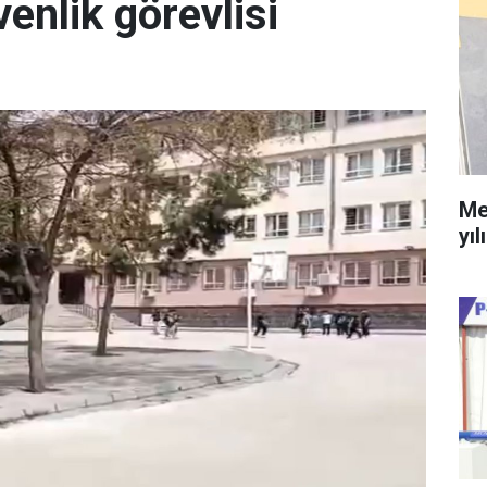
enlik görevlisi
Me
yıl