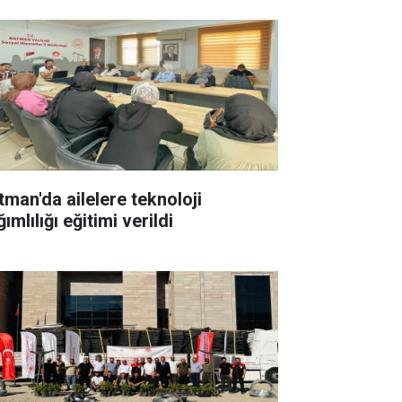
tman'da ailelere teknoloji
ımlılığı eğitimi verildi