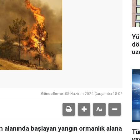
Yü
dö
uz
Güncelleme:
05 Haziran 2024 Çarşamba 18:02
m alanında başlayan yangın ormanlık alana
Tü
yay