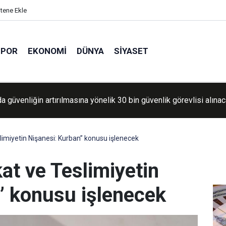
itene Ekle
SPOR
EKONOMI
DÜNYA
SIYASET
da güvenliğin artırılmasına yönelik 30 bin güvenlik görevlisi alına
imiyetin Nişanesi: Kurban” konusu işlenecek
at ve Teslimiyetin
” konusu işlenecek