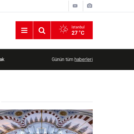
İstanbul
27 °C
cak
11:59
Şam yakınlarında minibüse bombalı saldırı: 2 Ölü
Günün tüm
haberleri