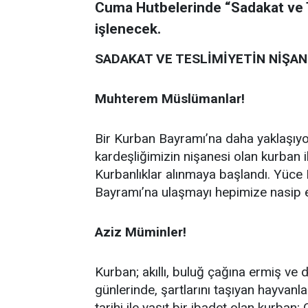
Cuma Hutbelerinde “Sadakat ve T
işlenecek.
SADAKAT VE TESLİMİYETİN NİŞAN
Muhterem Müslümanlar!
Bir Kurban Bayramı’na daha yaklaşıyoruz
kardeşliğimizin nişanesi olan kurban i
Kurbanlıklar alınmaya başlandı. Yüce 
Bayramı’na ulaşmayı hepimize nasip e
Aziz Müminler!
Kurban; akıllı, buluğ çağına ermiş ve
günlerinde, şartlarını taşıyan hayvanlar
tarihi ile yaşıt bir ibadet olan kurban;