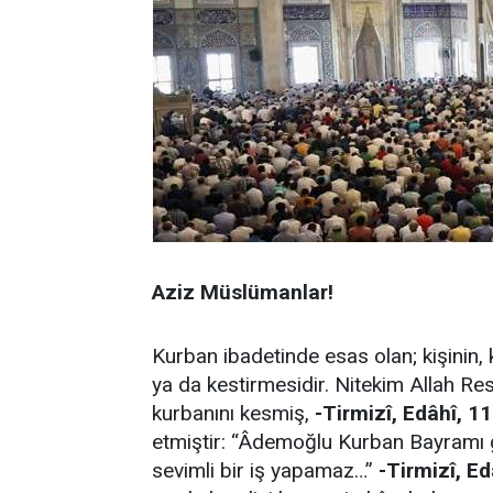
Aziz Müslümanlar!
Kurban ibadetinde esas olan; kişinin,
ya da kestirmesidir. Nitekim Allah Res
kurbanını kesmiş,
-Tirmizî, Edâhî, 11
etmiştir: “Âdemoğlu Kurban Bayramı 
sevimli bir iş yapamaz…”
-Tirmizî, Ed