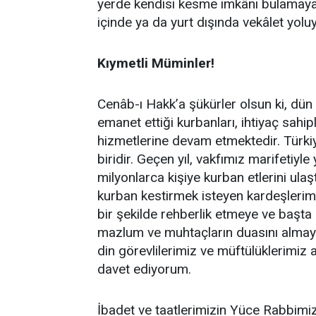
yerde kendisi kesme imkânı bulamayan 
içinde ya da yurt dışında vekâlet yoluyl
Kıymetli Müminler!
Cenâb-ı Hakk’a şükürler olsun ki, dün
emanet ettiği kurbanları, ihtiyaç sahi
hizmetlerine devam etmektedir. Türki
biridir. Geçen yıl, vakfımız marifetiyl
milyonlarca kişiye kurban etlerini ulaşt
kurban kestirmek isteyen kardeşlerimize
bir şekilde rehberlik etmeye ve başt
mazlum ve muhtaçların duasını almaya 
din görevlilerimiz ve müftülüklerimiz ar
davet ediyorum.
İbadet ve taatlerimizin Yüce Rabbimiz