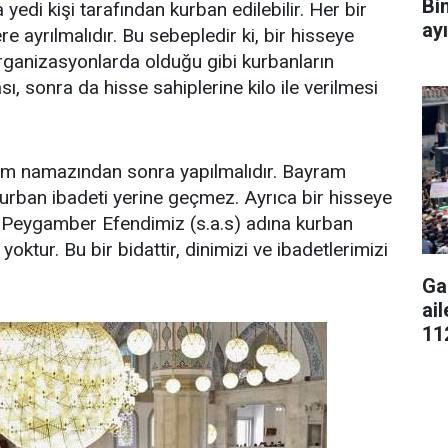
Bi
yedi kişi tarafından kurban edilebilir. Her bir
ay
e ayrılmalıdır. Bu sebepledir ki, bir hisseye
organizasyonlarda olduğu gibi kurbanların
ası, sonra da hisse sahiplerine kilo ile verilmesi
am namazından sonra yapılmalıdır. Bayram
urban ibadeti yerine geçmez. Ayrıca bir hisseye
k Peygamber Efendimiz (s.a.s) adına kurban
oktur. Bu bir bidattir, dinimizi ve ibadetlerimizi
Ga
ai
11