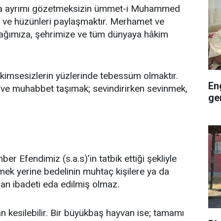
afya ayrımı gözetmeksizin ümmet-i Muhammed
ri ve hüzünleri paylaşmaktır. Merhamet ve
ağımıza, şehrimize ve tüm dünyaya hâkim
, kimsesizlerin yüzlerinde tebessüm olmaktır.
En
k ve muhabbet taşımak; sevindirirken sevinmek,
ge
ber Efendimiz (s.a.s)’in tatbik ettiği şekliyle
esmek yerine bedelinin muhtaç kişilere ya da
ban ibadeti eda edilmiş olmaz.
n kesilebilir. Bir büyükbaş hayvan ise; tamamı