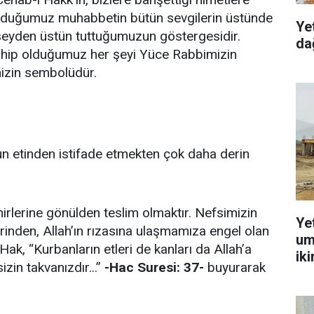
uyduğumuz muhabbetin bütün sevgilerin üstünde
Ye
r şeyden üstün tuttuğumuzun göstergesidir.
dağ
 sahip olduğumuz her şeyi Yüce Rabbimizin
izin sembolüdür.
n etinden istifade etmekten çok daha derin
rlerine gönülden teslim olmaktır. Nefsimizin
Ye
erinden, Allah’ın rızasına ulaşmamıza engel olan
um
ak, “Kurbanların etleri de kanları da Allah’a
ik
zin takvanızdır...”
-Hac Suresi: 37-
buyurarak