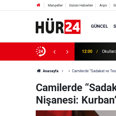
Manşetler
Günün Haberleri
Arşiv
S
GÜNCEL
resel gıda fiyatlarını vurabilir
24
12:00
Okullar
Anasayfa
Camilerde “Sadakat ve Tesl
Camilerde “Sadak
Nişanesi: Kurban