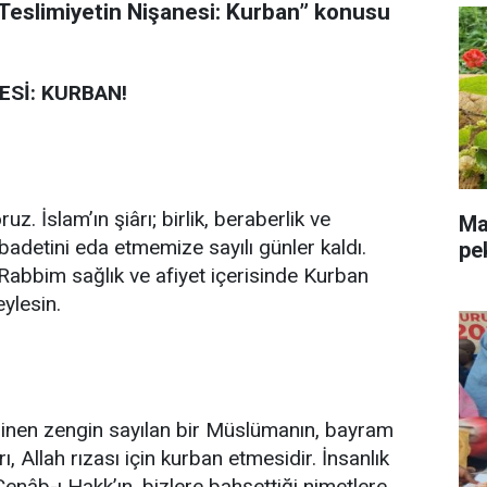
eslimiyetin Nişanesi: Kurban” konusu
ESİ: KURBAN!
. İslam’ın şiârı; birlik, beraberlik ve
Mal
badetini eda etmemize sayılı günler kaldı.
pe
Rabbim sağlık ve afiyet içerisinde Kurban
ylesin.
 dinen zengin sayılan bir Müslümanın, bayram
ı, Allah rızası için kurban etmesidir. İnsanlık
 Cenâb-ı Hakk’ın, bizlere bahşettiği nimetlere