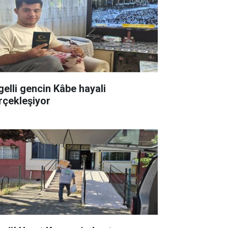
gelli gencin Kâbe hayali
rçekleşiyor