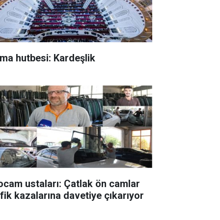
ma hutbesi: Kardeşlik
ocam ustaları: Çatlak ön camlar
afik kazalarına davetiye çıkarıyor