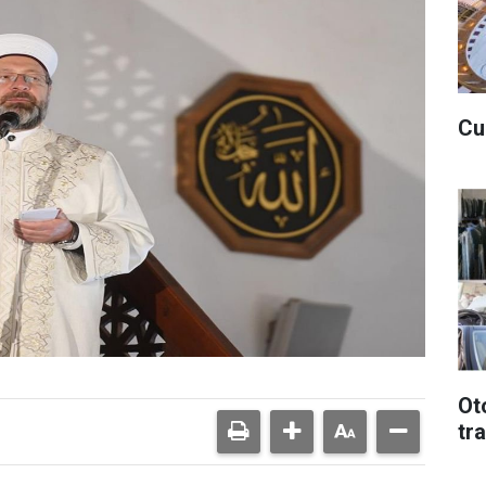
Cu
Ot
tr