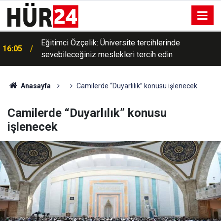
Eğitimci Özçelik: Üniversite tercihlerinde
16:05
sevebileceğiniz meslekleri tercih edin
Behçet Oktay'ın şüpheli ölümü yeniden kapsamlı
16:02
şekilde incelenecek
Anasayfa
Camilerde “Duyarlılık” konusu işlenecek
Camilerde “Duyarlılık” konusu
işlenecek