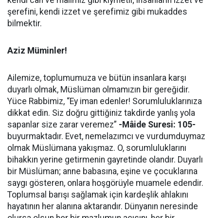
kendi can ve malımız gibi kıymetli; insanların izzet ve
şerefini, kendi izzet ve şerefimiz gibi mukaddes
bilmektir.
Aziz Müminler!
Ailemize, toplumumuza ve bütün insanlara karşı
duyarlı olmak, Müslüman olmamızın bir gereğidir.
Yüce Rabbimiz, “Ey iman edenler! Sorumluluklarınıza
dikkat edin. Siz doğru gittiğiniz takdirde yanlış yola
sapanlar size zarar veremez”
-Mâide Suresi: 105-
buyurmaktadır. Evet, nemelazımcı ve vurdumduymaz
olmak Müslümana yakışmaz. O, sorumluluklarını
bihakkın yerine getirmenin gayretinde olandır. Duyarlı
bir Müslüman; anne babasına, eşine ve çocuklarına
saygı gösteren, onlara hoşgörüyle muamele edendir.
Toplumsal barışı sağlamak için kardeşlik ahlakını
hayatının her alanına aktarandır. Dünyanın neresinde