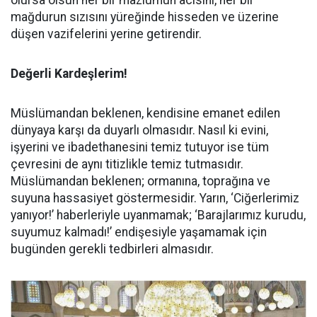
olursa olsun her bir mazlumun acısını, her bir
mağdurun sızısını yüreğinde hisseden ve üzerine
düşen vazifelerini yerine getirendir.
Değerli Kardeşlerim!
Müslümandan beklenen, kendisine emanet edilen
dünyaya karşı da duyarlı olmasıdır. Nasıl ki evini,
işyerini ve ibadethanesini temiz tutuyor ise tüm
çevresini de aynı titizlikle temiz tutmasıdır.
Müslümandan beklenen; ormanına, toprağına ve
suyuna hassasiyet göstermesidir. Yarın, ‘Ciğerlerimiz
yanıyor!’ haberleriyle uyanmamak; ‘Barajlarımız kurudu,
suyumuz kalmadı!’ endişesiyle yaşamamak için
bugünden gerekli tedbirleri almasıdır.