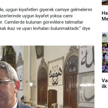
e, uygun kıyafetleri giyerek camiye gelmelerini
Ha
üzerlerinde uygun kıyafet yoksa cami
Me
er. Camilerde bulunan görevlilere talimatlar
kalı ikaz ve uyarı levhaları bulunmaktadır." diye
Va
ilk