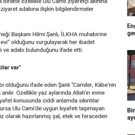
irlikte özellikle Ulu Camii ziyaretçi akınına
 ziyaret adabına ilişkin bilgilendirmeler
En
ge
eği Başkanı Hilmi Şanlı, İLKHA muhabirine
n evi” olduğunu vurgulayarak her ibadet
ı ve adabı bulunduğunu ifade etti.
ılar var"
dabı olduğunu ifade eden Şanlı "Camiler, Kâbe'nin
anılır. Özellikle yaz aylarında Allah'ın evine
kıyafet konusunda ciddi anlamda sıkıntılar
Bursa Ulu Cami'de uygun kıyafeti taşımayan
Bi
emiz olarak hazırlanmış şal, etek ve feraceden
ay