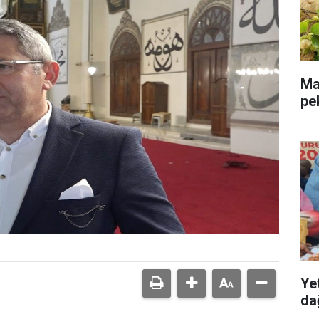
Mal
pe
Ye
dağ