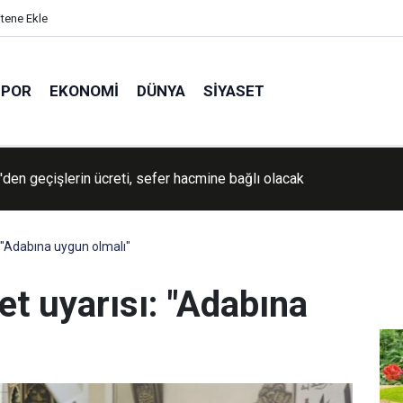
itene Ekle
SPOR
EKONOMI
DÜNYA
SIYASET
İran'a yönelik savaşın "yakında sona ereceğini" söyledi
: "Adabına uygun olmalı"
et uyarısı: "Adabına