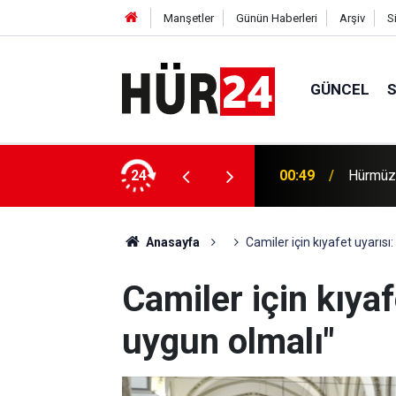
Manşetler
Günün Haberleri
Arşiv
S
GÜNCEL
efer hacmine bağlı olacak
24
00:35
Trump, 
Anasayfa
Camiler için kıyafet uyarısı
Camiler için kıyaf
uygun olmalı"