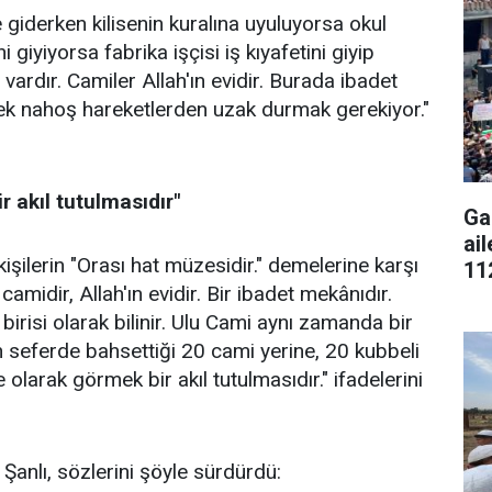
e giderken kilisenin kuralına uyuluyorsa okul
 giyiyorsa fabrika işçisi iş kıyafetini giyip
 vardır. Camiler Allah'ın evidir. Burada ibadet
cek nahoş hareketlerden uzak durmak gerekiyor."
 akıl tutulmasıdır"
Ga
ai
 kişilerin "Orası hat müzesidir." demelerine karşı
11
camidir, Allah'ın evidir. Bir ibadet mekânıdır.
irisi olarak bilinir. Ulu Cami aynı zamanda bir
ın seferde bahsettiği 20 cami yerine, 20 kubbeli
 olarak görmek bir akıl tutulmasıdır." ifadelerini
n Şanlı, sözlerini şöyle sürdürdü: