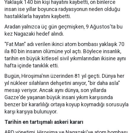
Yaklaşık 140 bin kişi hayatını kaybetti, on binlerce
insan ise yıllar boyunca radyasyonun neden olduğu
hastalıklarla hayatını kaybetti.
Aradan yalnızca üç gün geçmişken, 9 Ağustos'ta bu
kez Nagazaki hedef alındı.
"Fat Man" adı verilen ikinci atom bombası yaklaşık 70
ila 80 bin insanın ölümüne yol açtı. Böylece insanlık,
tarihin en büyük kitlesel sivil yıkımlarından ikisine aynı
hafta içinde tanıklık etti.
Bugün, Hiroşima'nın üzerinden 81 yıl geçti. Dünya her
yıl nükleer silahların dehşetini anıyor, "bir daha asla"
mesajı veriyor. Ancak aynı dünya, son yıllarda
Gazze'de yaşanan büyük insani yıkım karşısında
benzer bir kararlılığı ortaya koyup koymadığı sorusuyla
karşı karşıya bulunuyor.
Tarihin en tartışmalı askeri kararı
ABD yönetimi, Hiroşima ve Nagazaki'ye atom bombası