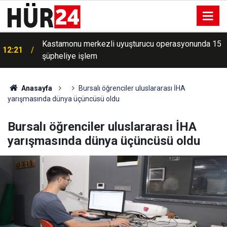
Hiroşima'nın 81. yılı: İnsanlık atom bombasını kınadı,
12:20
peki Gazze için ne yaptı?
Anasayfa
Bursalı öğrenciler uluslararası İHA
yarışmasında dünya üçüncüsü oldu
Bursalı öğrenciler uluslararası İHA
yarışmasında dünya üçüncüsü oldu