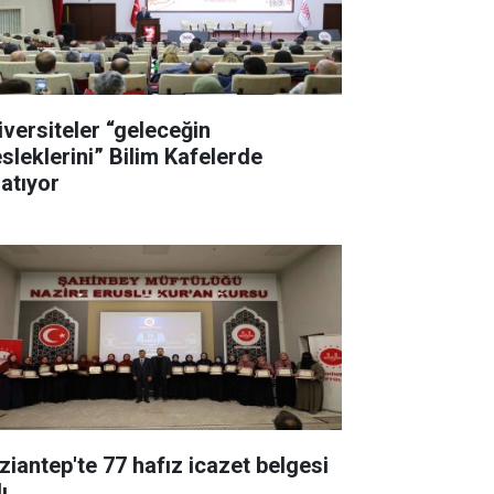
iversiteler “geleceğin
sleklerini” Bilim Kafelerde
latıyor
ziantep'te 77 hafız icazet belgesi
ı