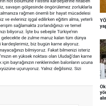
rin not bölümüne Filistinli kardeşlerine hitaben
rimiz, savaşın gölgesinde öngörülemez zorluklarla
ya kalmanıza rağmen önemli bir hayat mücadelesi
niz ve evleriniz işgal edilirken eğitim alma, yeterli
YÖ
e erişim sağlamakta zorlandığınızı ve temel
ya
ızı biliyoruz. İşte bu sebeple Türkiye’nin
bi gelecekte de zulme maruz kalan tüm dünya
li kardeşlerimiz, biz bugün karne alıyoruz.
ayacağınızı bilmiyoruz. Fakat bilmenizi isteriz
sa’mızın en yüksek noktası olan Uludağ’dan karne
için bayrağınızın renklerinden balonların ucuna
kyüzüne uçuruyoruz. Yalnız değilsiniz. Sizi
Ok
yö
al