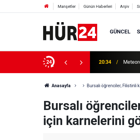
Manşetler
Günün Haberleri
Arşiv
S
GÜNCEL
nu: 11 tutuklama
24
20:34
Meteoro
Anasayfa
Bursalı öğrenciler, Filistinl
Bursalı öğrenciler,
için karnelerini