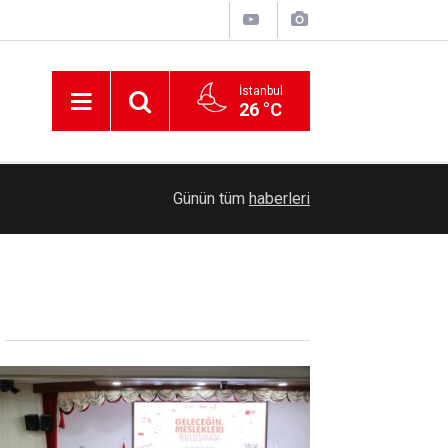
İstanbul
26 °C
20:13
Adıyaman'da trafik kazası: 5 yaralı
Günün tüm
haberleri