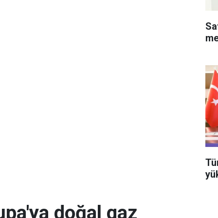
Sa
me
Tü
yü
pa'ya doğal gaz