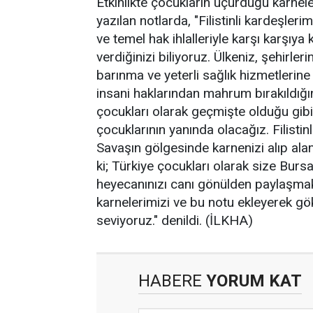
Etkinlikte çocukların uçurduğu karnele
yazılan notlarda, "Filistinli kardeşle
ve temel hak ihlalleriyle karşı karşı
verdiğinizi biliyoruz. Ülkeniz, şehirleri
barınma ve yeterli sağlık hizmetlerin
insani haklarından mahrum bırakıldığın
çocukları olarak geçmişte olduğu gi
çocuklarının yanında olacağız. Filistin
Savaşın gölgesinde karnenizi alıp alam
ki; Türkiye çocukları olarak size Bur
heyecanınızı canı gönülden paylaşmak 
karnelerimizi ve bu notu ekleyerek gö
seviyoruz." denildi. (İLKHA)
HABERE
YORUM KAT