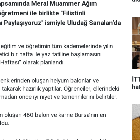
i kapsamında Meral Muammer Ağım
tmeni ile birlikte "Filistinli
 Paylaşıyoruz" ismiyle Uludağ Sarıalan’da
ıl eğitim ve öğretimin tüm kademelerinde yılın
tici bir hafta ile yaz tatiline başlamasını
Haftası” olarak planlandı.
İT
 renklerinden oluşan helyum balonlar ve
ha
akarak hazırlık yaptılar. Öğrenciler, ellerindeki
adan önce iyi niyet ve temennilerini belirtiler.
den oluşan 480 balon ve karne Bursa’nın en
ldu.