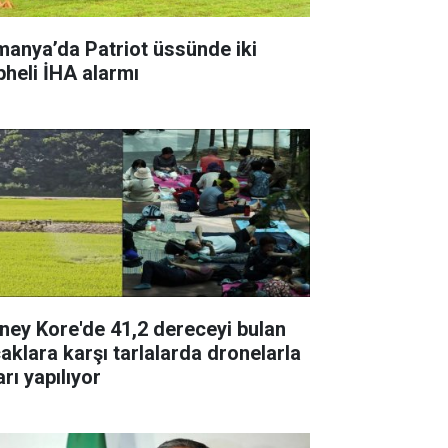
manya’da Patriot üssünde iki
pheli İHA alarmı
ney Kore'de 41,2 dereceyi bulan
caklara karşı tarlalarda dronelarla
rı yapılıyor