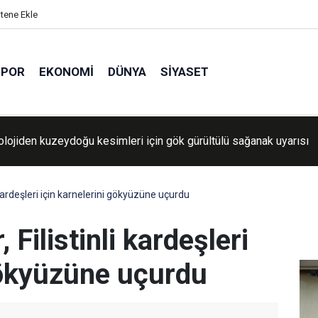
itene Ekle
SPOR
EKONOMI
DÜNYA
SIYASET
lojiden kuzeydoğu kesimleri için gök gürültülü sağanak uyarısı
i kardeşleri için karnelerini gökyüzüne uçurdu
 Filistinli kardeşleri
 gökyüzüne uçurdu