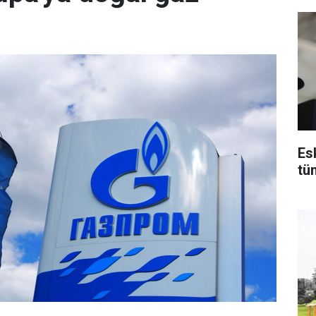
Es
tü