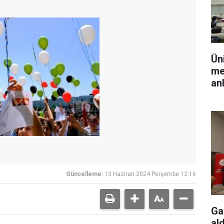
Ün
me
an
Güncelleme:
13 Haziran 2024 Perşembe 12:16
Ga
ald