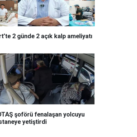
rt’te 2 günde 2 açık kalp ameliyatı
TAŞ şoförü fenalaşan yolcuyu
staneye yetiştirdi