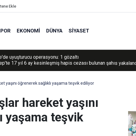
itene Ekle
SPOR
EKONOMI
DÜNYA
SIYASET
ep’te 17 yıl 6 ay kesinleşmiş hapis cezası bulunan şahıs yakalan
t yaşını öğrenerek sağlıklı yaşama teşvik ediliyor
lar hareket yaşını
lı yaşama teşvik