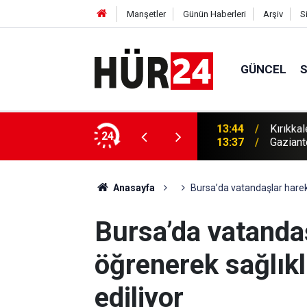
Manşetler
Günün Haberleri
Arşiv
S
GÜNCEL
nu: 1 gözaltı
24
13:37
Gaziant
Anasayfa
Bursa’da vatandaşlar hareke
Bursa’da vatandaş
öğrenerek sağlık
ediliyor