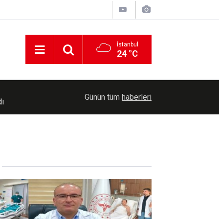
İstanbul
24 °C
dı
13:31
TBMM Genel Kurulunda şehit aileleri ve gazilere
Günün tüm
haberleri