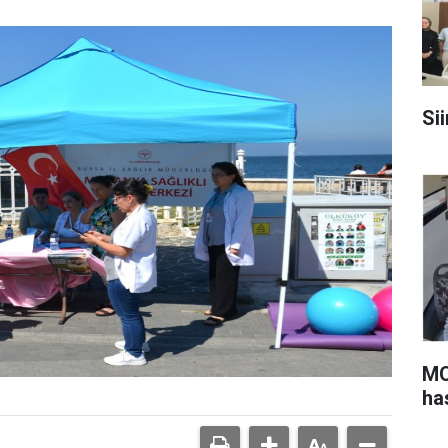
Sii
MO
ha