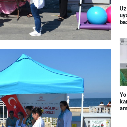
Uz
uya
baz
Yo
ka
am