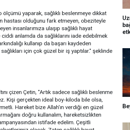
o ölçümü yaparak, sağlıklı beslenmeye dikkat
Uz
yon hastası olduğunu fark etmeyen, obeziteyle
ba
tmeyen insanlarımıza ulaşıp sağlıklı hayat
etk
e ciddi anlamda da sağlıklarını iade edebilmek
arkındalığı kullanıp da başarı kaydeden
ğlıkları için çok güzel bir iş yaptılar." şeklinde
ltını çizen Çetin, "Artık sadece sağlıklı beslenme
 Kişi gerçekten ideal boy-kiloda bile olsa,
Be
ymetli. Hareket bize Allah'ın verdiği en güzel
rmağanı doğru kullanalım, hareketsizlikten
kampanyasından istifade edelim. Çeşitli
aliyetlerimiz olacak. Zaten sağlıklı hayat