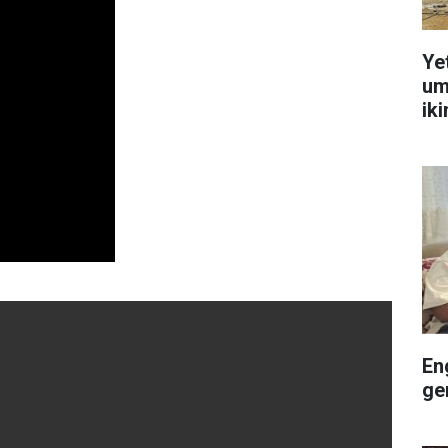
Ye
um
ik
En
ge