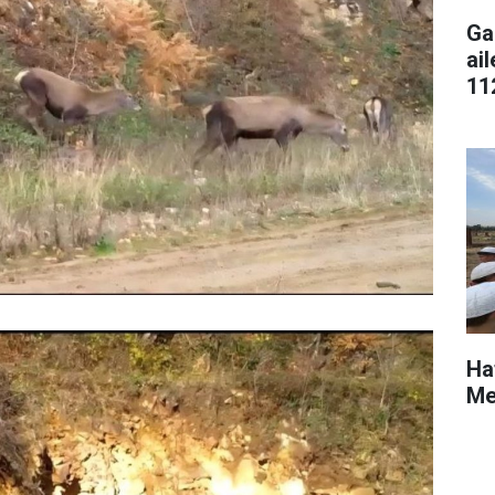
Ga
ai
11
Ha
Me