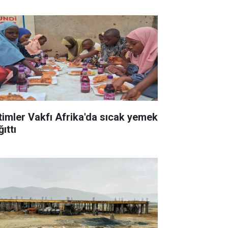
timler Vakfı Afrika'da sıcak yemek
ıttı