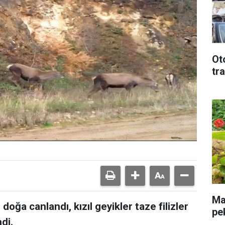
Ot
tr
Mal
 doğa canlandı, kızıl geyikler taze filizler
pe
di.