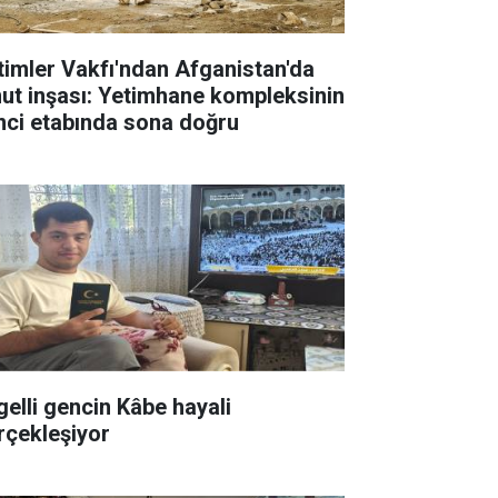
timler Vakfı'ndan Afganistan'da
ut inşası: Yetimhane kompleksinin
inci etabında sona doğru
gelli gencin Kâbe hayali
rçekleşiyor