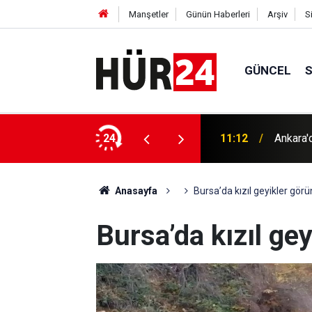
Manşetler
Günün Haberleri
Arşiv
S
GÜNCEL
İşgalci
 8 şüpheli gözaltına alındı
24
11:12
yaralı
Anasayfa
Bursa’da kızıl geyikler görü
Bursa’da kızıl ge