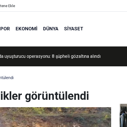
itene Ekle
SPOR
EKONOMI
DÜNYA
SIYASET
ler Kalandiya'dan çekildi: 2 günlük baskında geniş çaplı yıkım ve 5
ntülendi
yikler görüntülendi