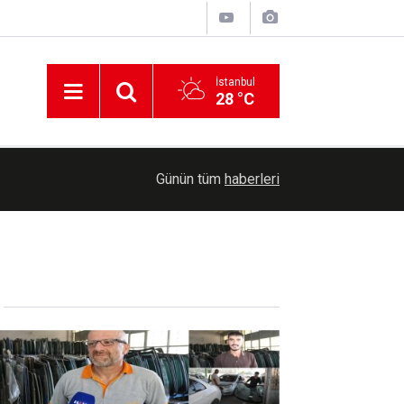
İstanbul
28 °C
1
11:09
Rusya: Karadeniz'de Ukrayna'ya ait 3 gemiyi vur
Günün tüm
haberleri