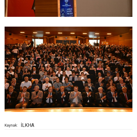
İLKHA
Kaynak: