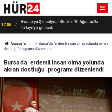
Avusturya Şansölyesi Stocker 10 Ağustos’ta
17:06
Türkiye’ye gelecek
YÖKDİL/2 soru kitapçığı ve cevap anahtarı
16:43
yayımlandı
Anasayfa
Bursa'da "erdemli insan olma yolunda akran
dostluğu" programı düzenlendi
Bursa'da "erdemli insan olma yolunda
akran dostluğu" programı düzenlendi