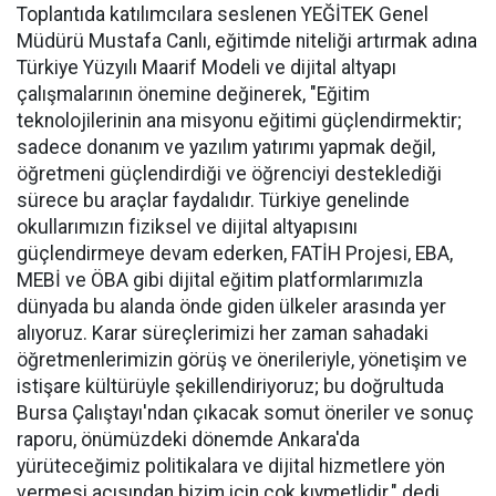
Toplantıda katılımcılara seslenen YEĞİTEK Genel
Müdürü Mustafa Canlı, eğitimde niteliği artırmak adına
Türkiye Yüzyılı Maarif Modeli ve dijital altyapı
çalışmalarının önemine değinerek, "Eğitim
teknolojilerinin ana misyonu eğitimi güçlendirmektir;
sadece donanım ve yazılım yatırımı yapmak değil,
öğretmeni güçlendirdiği ve öğrenciyi desteklediği
sürece bu araçlar faydalıdır. Türkiye genelinde
okullarımızın fiziksel ve dijital altyapısını
güçlendirmeye devam ederken, FATİH Projesi, EBA,
MEBİ ve ÖBA gibi dijital eğitim platformlarımızla
dünyada bu alanda önde giden ülkeler arasında yer
alıyoruz. Karar süreçlerimizi her zaman sahadaki
öğretmenlerimizin görüş ve önerileriyle, yönetişim ve
istişare kültürüyle şekillendiriyoruz; bu doğrultuda
Bursa Çalıştayı'ndan çıkacak somut öneriler ve sonuç
raporu, önümüzdeki dönemde Ankara'da
yürüteceğimiz politikalara ve dijital hizmetlere yön
vermesi açısından bizim için çok kıymetlidir." dedi.