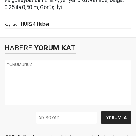
ve güneybatıdan 2 ila 4, yer yer 5 kuvvetinde, Dalga:
0,25 ila 0,50 m, Görüş: İyi.
HÜR24 Haber
Kaynak:
HABERE
YORUM KAT