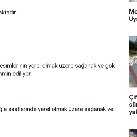
Me
ktadır.
Uy
 kesimlerinin yerel olmak üzere sağanak ve gök
min ediliyor.
Çif
sü
öğle saatlerinde yerel olmak üzere sağanak ve
ya