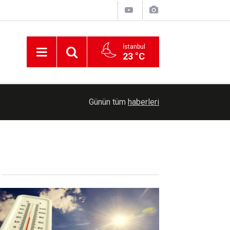
İstanbul
23 °C
00:40
Bugün hava nasıl olacak?
Günün tüm
haberleri