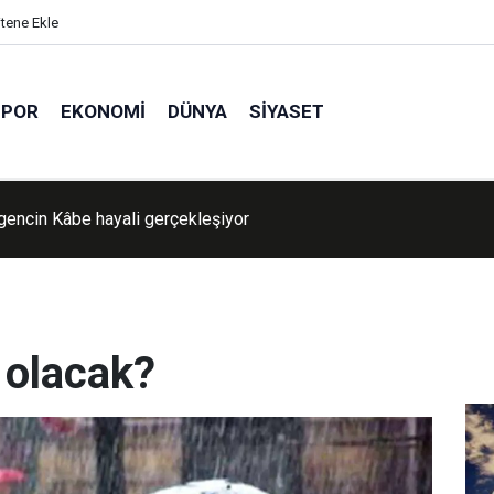
itene Ekle
SPOR
EKONOMI
DÜNYA
SIYASET
 gencin Kâbe hayali gerçekleşiyor
 olacak?