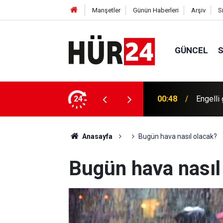
Manşetler
Günün Haberleri
Arşiv
S
GÜNCEL
a sıkışan kedi kurtarıldı
24
00:48
Engelli
Anasayfa
Bugün hava nasıl olacak?
Bugün hava nasıl