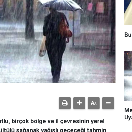
Bu
Me
Uy
tlu, birçok bölge ve il çevresinin yerel
ltülü sağanak yağışlı geçeceği tahmin