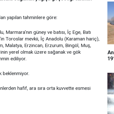
an yapılan tahminlere göre:
lu, Marmara’nın güney ve batısı, İç Ege, Batı
’in Toroslar mevkii, İç Anadolu (Karaman hariç),
um, Malatya, Erzincan, Erzurum, Bingöl, Muş,
lerinin yerel olmak üzere sağanak ve gök
An
19
min ediliyor.
k beklenmiyor.
lerden hafif, ara sıra orta kuvvette esmesi