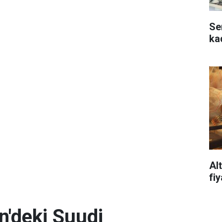
Se
ka
Al
fi
n'deki Suudi