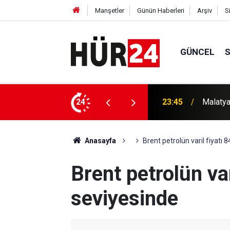
Manşetler
Günün Haberleri
Arşiv
S
GÜNCEL
ı dünya birincisi oldu
24
22:46
Arakçi'
Anasayfa
Brent petrolün varil fiyatı 
Brent petrolün var
seviyesinde