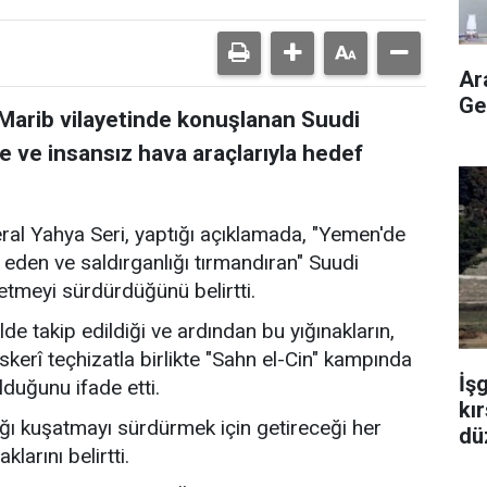
Ar
Ge
 Marib vilayetinde konuşlanan Suudi
e ve insansız hava araçlarıyla hedef
ral Yahya Seri, yaptığı açıklamada, "Yemen'de
den ve saldırganlığı tırmandıran" Suudi
 etmeyi sürdürdüğünü belirtti.
ilde takip edildiği ve ardından bu yığınakların,
skerî teçhizatla birlikte "Sahn el-Cin" kampında
İş
lduğunu ifade etti.
kır
ığı kuşatmayı sürdürmek için getireceği her
dü
larını belirtti.