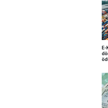
E-
dö
öd