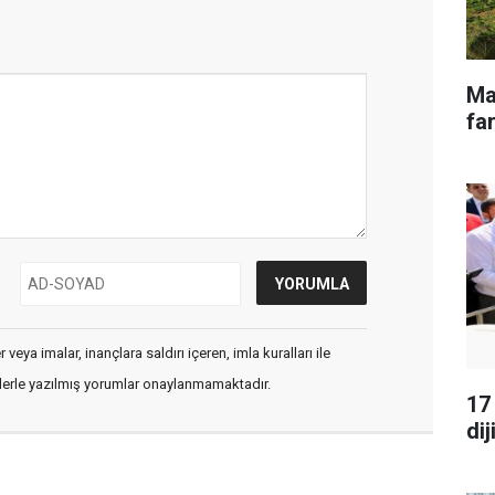
Ma
far
veya imalar, inançlara saldırı içeren, imla kuralları ile
flerle yazılmış yorumlar onaylanmamaktadır.
17
dij