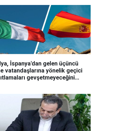
alya, İspanya'dan gelen üçüncü
ke vatandaşlarına yönelik geçici
sıtlamaları gevşetmeyeceğini
ıkladı