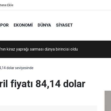
itene Ekle
SPOR
EKONOMI
DÜNYA
SIYASET
den İslam ülkelerine çağrı: Gerçek kardeşliği kucaklama zamanı
84,14 dolar seviyesinde
il fiyatı 84,14 dolar