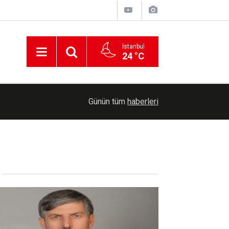
İstanbul
24 °C
22:36
Bakan Şimşek: Batman büyük bir dönüşüm yaşıy
Günün tüm
haberleri