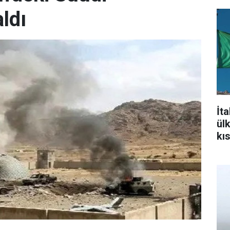
aldı
İt
ül
kı
aç