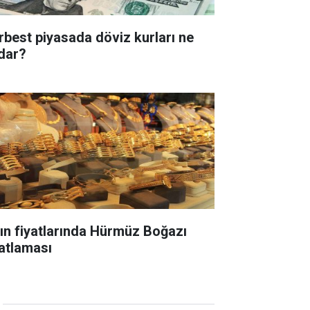
rbest piyasada döviz kurları ne
dar?
tın fiyatlarında Hürmüz Boğazı
yatlaması