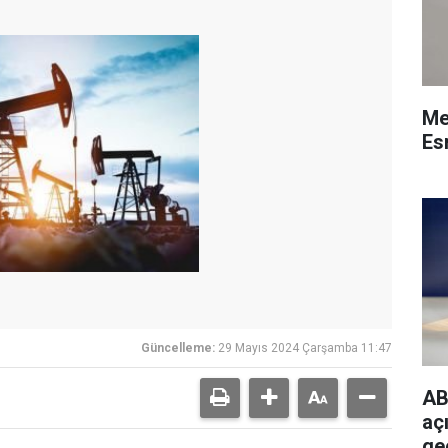
Me
Esn
Güncelleme:
29 Mayıs 2024 Çarşamba 11:47
AB
açı
ge