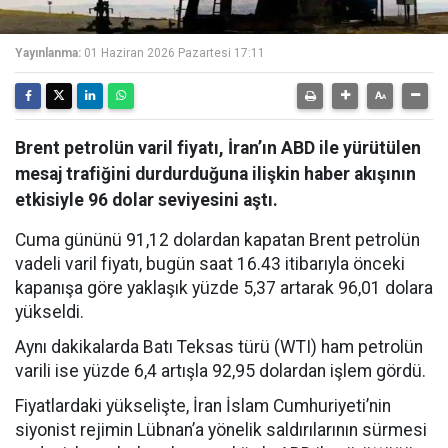
Yayınlanma:
01 Haziran 2026 Pazartesi 17:11
Brent petrolün varil fiyatı, İran’ın ABD ile yürütülen
mesaj trafiğini durdurduğuna ilişkin haber akışının
etkisiyle 96 dolar seviyesini aştı.
Cuma gününü 91,12 dolardan kapatan Brent petrolün
vadeli varil fiyatı, bugün saat 16.43 itibarıyla önceki
kapanışa göre yaklaşık yüzde 5,37 artarak 96,01 dolara
yükseldi.
Aynı dakikalarda Batı Teksas türü (WTI) ham petrolün
varili ise yüzde 6,4 artışla 92,95 dolardan işlem gördü.
Fiyatlardaki yükselişte, İran İslam Cumhuriyeti’nin
siyonist rejimin Lübnan’a yönelik saldırılarının sürmesi