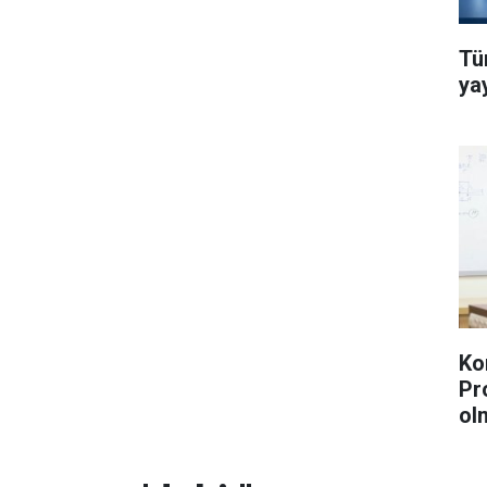
Tü
yay
Ko
Pr
ol