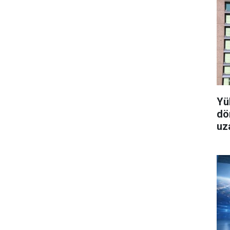
Yü
dö
uz