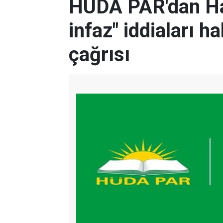
HÜDA PAR'dan Ha
infaz" iddiaları 
çağrısı