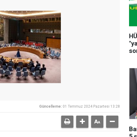
HÜ
"y
so
Güncelleme:
01 Temmuz 2024 Pazartesi 13:28
Ba
5 ş