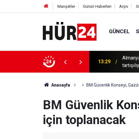
Manşetler
Günün Haberleri
Arşiv
S
GÜNCEL
ısız infaz" iddiaları hakkında soruşturma
Almanya
24
13:29
tartışılı
Anasayfa
BM Güvenlik Konseyi, Gazze'
BM Güvenlik Kons
için toplanacak