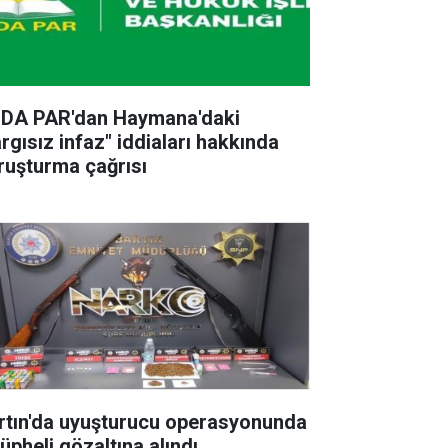
DA PAR'dan Haymana'daki
argısız infaz" iddiaları hakkında
ruşturma çağrısı
rtın'da uyuşturucu operasyonunda
üpheli gözaltına alındı