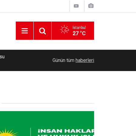
İstanbul
27 °C
osu
Cumhurbaşkanı Erdoğan, Suudi Arabistan Velia
13:27
Günün tüm
haberleri
Selman ile görüştü