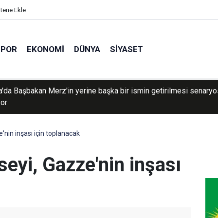
itene Ekle
SPOR
EKONOMI
DÜNYA
SIYASET
'da Başbakan Merz'in yerine başka bir ismin getirilmesi senary
yor
nin inşası için toplanacak
eyi, Gazze'nin inşası