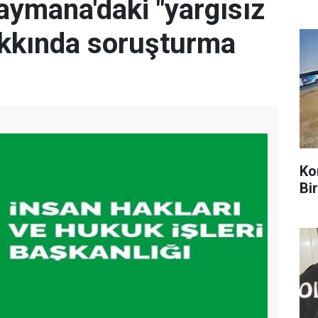
ymana'daki "yargısız
hakkında soruşturma
Ko
Bir