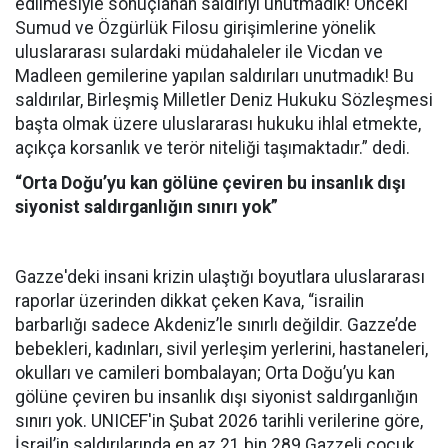
edilmesiyle sonuçlanan saldırıyı unutmadık! Önceki
Sumud ve Özgürlük Filosu girişimlerine yönelik
uluslararası sulardaki müdahaleler ile Vicdan ve
Madleen gemilerine yapılan saldırıları unutmadık! Bu
saldırılar, Birleşmiş Milletler Deniz Hukuku Sözleşmesi
başta olmak üzere uluslararası hukuku ihlal etmekte,
açıkça korsanlık ve terör niteliği taşımaktadır.” dedi.
“Orta Doğu’yu kan gölüne çeviren bu insanlık dışı
siyonist saldırganlığın sınırı yok”
Gazze'deki insani krizin ulaştığı boyutlara uluslararası
raporlar üzerinden dikkat çeken Kava, “israilin
barbarlığı sadece Akdeniz’le sınırlı değildir. Gazze’de
bebekleri, kadınları, sivil yerleşim yerlerini, hastaneleri,
okulları ve camileri bombalayan; Orta Doğu’yu kan
gölüne çeviren bu insanlık dışı siyonist saldırganlığın
sınırı yok. UNICEF'in Şubat 2026 tarihli verilerine göre,
İsrail’in saldırılarında en az 21 bin 289 Gazzeli çocuk