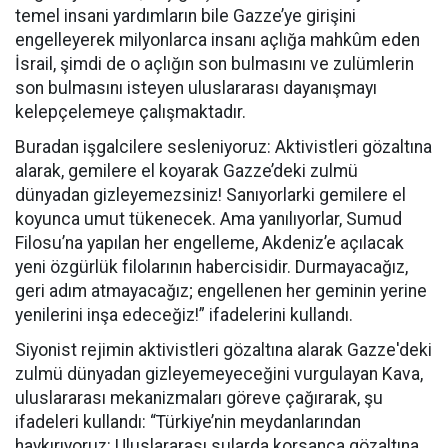
temel insani yardımların bile Gazze’ye girişini
engelleyerek milyonlarca insanı açlığa mahkûm eden
İsrail, şimdi de o açlığın son bulmasını ve zulümlerin
son bulmasını isteyen uluslararası dayanışmayı
kelepçelemeye çalışmaktadır.
Buradan işgalcilere sesleniyoruz: Aktivistleri gözaltına
alarak, gemilere el koyarak Gazze’deki zulmü
dünyadan gizleyemezsiniz! Sanıyorlarki gemilere el
koyunca umut tükenecek. Ama yanılıyorlar, Sumud
Filosu’na yapılan her engelleme, Akdeniz’e açılacak
yeni özgürlük filolarının habercisidir. Durmayacağız,
geri adım atmayacağız; engellenen her geminin yerine
yenilerini inşa edeceğiz!” ifadelerini kullandı.
Siyonist rejimin aktivistleri gözaltına alarak Gazze'deki
zulmü dünyadan gizleyemeyeceğini vurgulayan Kava,
uluslararası mekanizmaları göreve çağırarak, şu
ifadeleri kullandı:
“Türkiye’nin meydanlarından
haykırıyoruz: Uluslararası sularda korsanca gözaltına