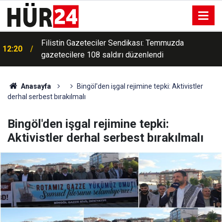
Uzmanından sürücülere uyarı: Zorunlu ekipman
12:12
eksikliği araç muayenesinde ağır kusur olarak
değerlendirilebilecek
Anasayfa
Bingöl'den işgal rejimine tepki: Aktivistler
derhal serbest bırakılmalı
Bingöl'den işgal rejimine tepki:
Aktivistler derhal serbest bırakılmalı