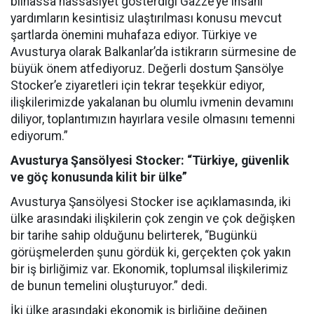
bilhassa hassasiyet gösterdiği Gazze’ye insani
yardımların kesintisiz ulaştırılması konusu mevcut
şartlarda önemini muhafaza ediyor. Türkiye ve
Avusturya olarak Balkanlar’da istikrarın sürmesine de
büyük önem atfediyoruz. Değerli dostum Şansölye
Stocker’e ziyaretleri için tekrar teşekkür ediyor,
ilişkilerimizde yakalanan bu olumlu ivmenin devamını
diliyor, toplantımızın hayırlara vesile olmasını temenni
ediyorum.”
Avusturya Şansölyesi Stocker: “Türkiye, güvenlik
ve göç konusunda kilit bir ülke”
Avusturya Şansölyesi Stocker ise açıklamasında, iki
ülke arasındaki ilişkilerin çok zengin ve çok değişken
bir tarihe sahip olduğunu belirterek, “Bugünkü
görüşmelerden şunu gördük ki, gerçekten çok yakın
bir iş birliğimiz var. Ekonomik, toplumsal ilişkilerimiz
de bunun temelini oluşturuyor.” dedi.
İki ülke arasındaki ekonomik iş birliğine değinen