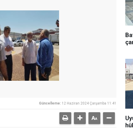
Ba
çar
Güncelleme:
12 Haziran 2024 Çarşamba 11:41
Uy
hü