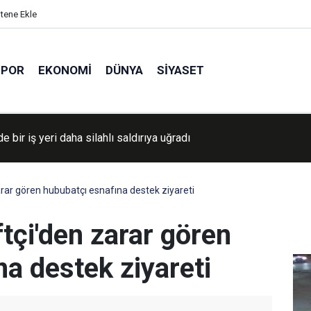
itene Ekle
SPOR
EKONOMI
DÜNYA
SIYASET
UL ULEMA'dan İstanbul'da hafızlık merasimi
rar gören hububatçı esnafına destek ziyareti
tçi'den zarar gören
a destek ziyareti