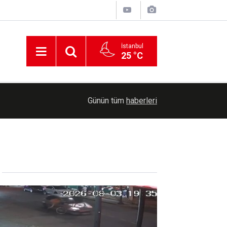
İstanbul
25 °C
21:05
Bakan Şimşek, Batman'da üç projenin açılışını ge
Günün tüm
haberleri