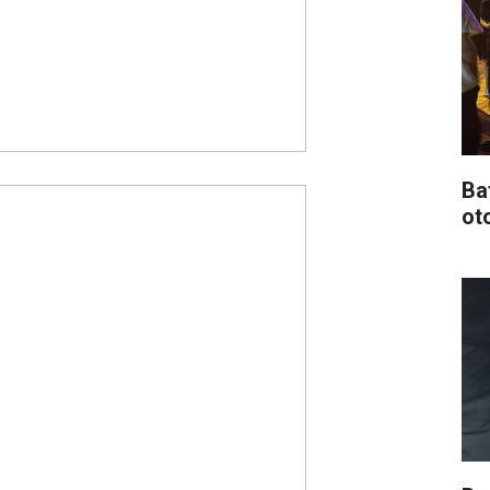
Ba
oto