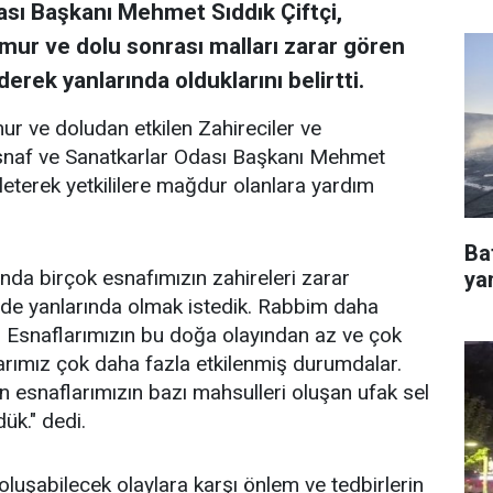
sı Başkanı Mehmet Sıddık Çiftçi,
ur ve dolu sonrası malları zarar gören
erek yanlarında olduklarını belirtti.
r ve doludan etkilen Zahireciler ve
snaf ve Sanatkarlar Odası Başkanı Mehmet
 ileterek yetkililere mağdur olanlara yardım
Ba
nda birçok esnafımızın zahireleri zarar
ya
de yanlarında olmak istedik. Rabbim daha
. Esnaflarımızın bu doğa olayından az ve çok
arımız çok daha fazla etkilenmiş durumdalar.
an esnaflarımızın bazı mahsulleri oluşan ufak sel
ük." dedi.
 oluşabilecek olaylara karşı önlem ve tedbirlerin