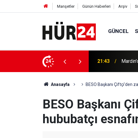
Manşetler
Günün Haberleri
Arşiv
S
GÜNCEL
 saldırıya uğradı
24
21:08
İTTİHAD
Anasayfa
BESO Başkanı Çiftçi'den za
BESO Başkanı Çif
hububatçı esnafın