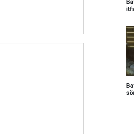
Ba
itf
Ba
sö