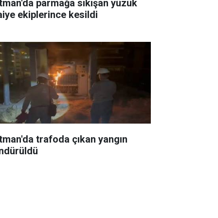
tman'da parmağa sıkışan yüzük
aiye ekiplerince kesildi
tman'da trafoda çıkan yangın
ndürüldü