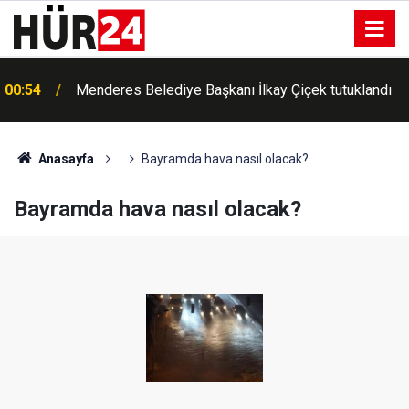
00:42
Erdemli'de Kur'an kursu öğrencileri piknikte buluştu
Anasayfa
Bayramda hava nasıl olacak?
Bayramda hava nasıl olacak?