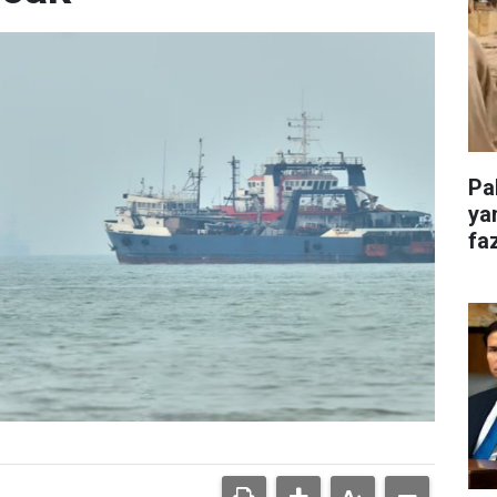
Pa
ya
faz