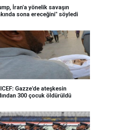
ump, İran'a yönelik savaşın
akında sona ereceğini" söyledi
ICEF: Gazze'de ateşkesin
dından 300 çocuk öldürüldü