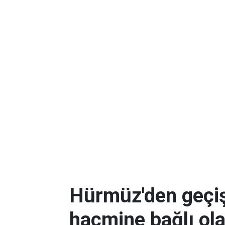
Hürmüz'den geçişl
hacmine bağlı ol