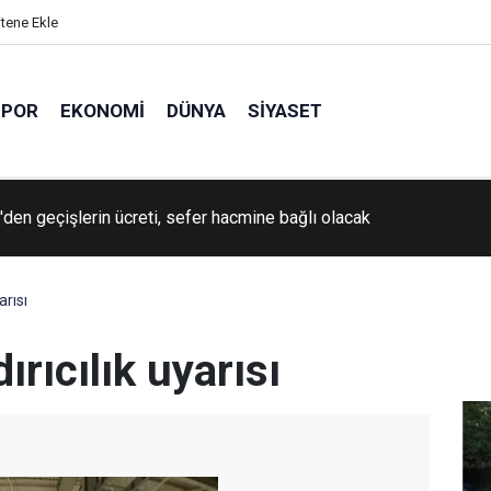
itene Ekle
SPOR
EKONOMI
DÜNYA
SIYASET
İran'a yönelik savaşın "yakında sona ereceğini" söyledi
arısı
rıcılık uyarısı