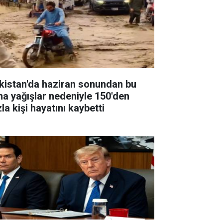
kistan'da haziran sonundan bu
na yağışlar nedeniyle 150'den
la kişi hayatını kaybetti