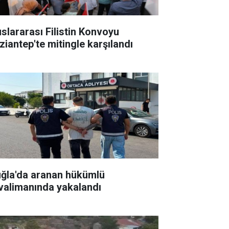
uslararası Filistin Konvoyu
ziantep'te mitingle karşılandı
ğla'da aranan hükümlü
valimanında yakalandı