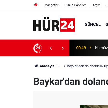
Manşetler
Günün Haberleri
Arşiv
S
GÜNCEL
efer hacmine bağlı olacak
24
00:35
Trump, 
Anasayfa
Baykar'dan dolandırıcılık uy
Baykar'dan dolandı