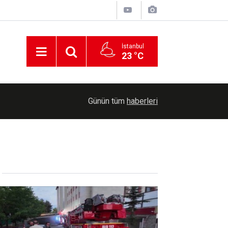
İstanbul
23 °C
00:30
Cumhurbaşkanlığına Cevdet Yılmaz vekalet ede
Günün tüm
haberleri