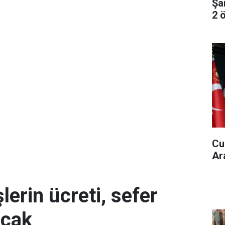
Şa
2 ö
Cu
Ar
erin ücreti, sefer
acak