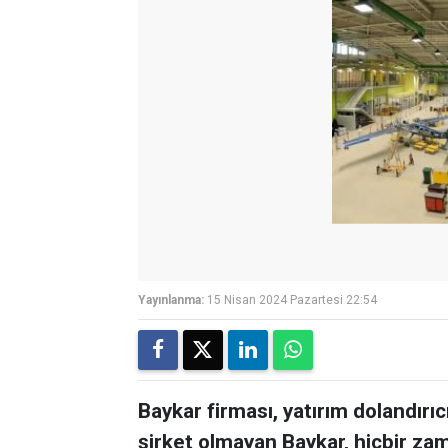
Yayınlanma:
15 Nisan 2024 Pazartesi 22:54
Baykar firması, yatırım dolandırıcı
şirket olmayan Baykar, hiçbir za