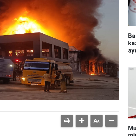
Ba
ka
ayd
Mu
min