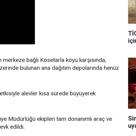
Tİ
içi
n merkeze bağlı Kösetarla köyü karşısında,
üzerinde bulunan ana dağıtım depolarında henüz
tkisiyle alevler kısa sürede büyüyerek
Si
iye Müdürlüğü ekipleri tam donanımlı araç ve
uy
evk edildi.