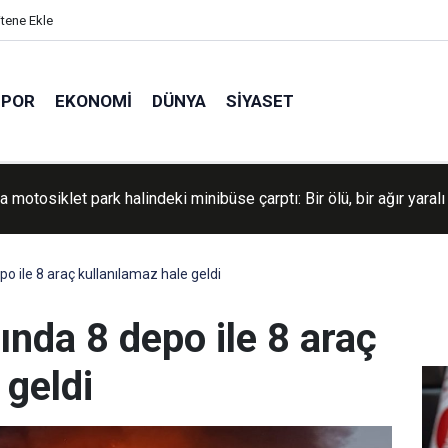
itene Ekle
SPOR
EKONOMI
DÜNYA
SIYASET
Kiev'deki askeri tesislere saldırı düzenlendi
 ile 8 araç kullanılamaz hale geldi
nda 8 depo ile 8 araç
 geldi