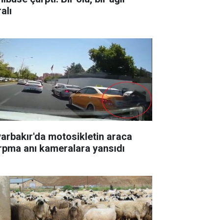
alı
yarbakır'da motosikletin araca
rpma anı kameralara yansıdı