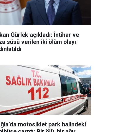
kan Gürlek açıkladı: İntihar ve
za süsü verilen iki ölüm olayı
ınlatıldı
ğla’da motosiklet park halindeki
ibüse çarptı: Bir ölü, bir ağır