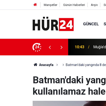
Manşetler
Günün Haberleri
Arşiv
S
GÜNCEL
i minibüse çarptı: Bir ölü, bir ağır yaralı
24
10:36
Rusya: 
Anasayfa
Batman'daki yangında 8 depo
Batman'daki yangı
kullanılamaz hale