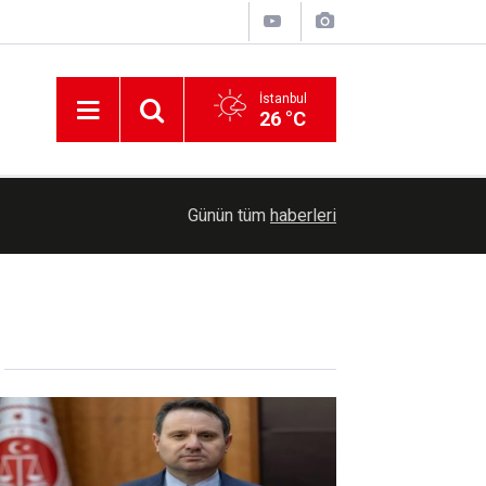
İstanbul
26 °C
10:30
Diyarbakır'da motosikletin araca çarpma anı kam
Günün tüm
haberleri