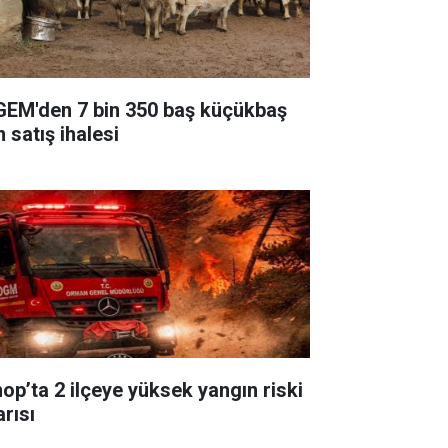
GEM'den 7 bin 350 baş küçükbaş
n satış ihalesi
nop’ta 2 ilçeye yüksek yangın riski
arısı