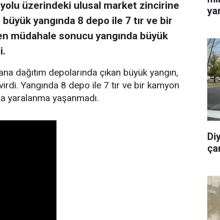
olu üzerindeki ulusal market zincirine
yar
 büyük yangında 8 depo ile 7 tır ve bir
ren müdahale sonucu yangında büyük
i.
 ana dağıtım depolarında çıkan büyük yangın,
virdi. Yangında 8 depo ile 7 tır ve bir kamyon
 da yaralanma yaşanmadı.
Di
ça