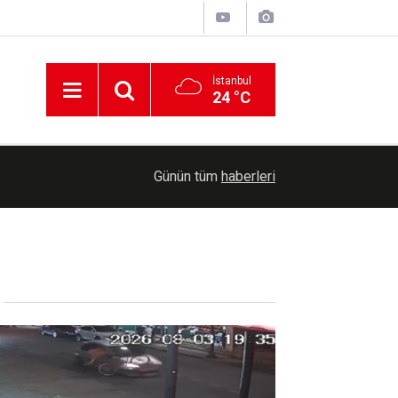
İstanbul
24 °C
dı
13:31
TBMM Genel Kurulunda şehit aileleri ve gazilere
Günün tüm
haberleri