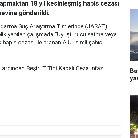
yapmaktan 18 yıl kesinleşmiş hapis cezası
aevine gönderildi.
ndarma Suç Araştırma Timlerince (JASAT);
elik yapılan çalışmada “Uyuşturucu satma veya
hapis cezası ile aranan A.U. isimli şahıs
in ardından Beşiri T Tipi Kapalı Ceza İnfaz
Ba
ya