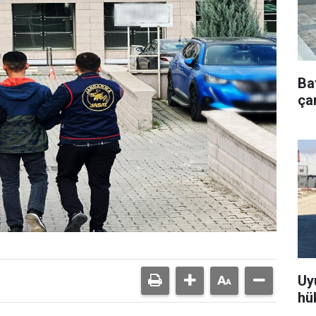
Ba
çar
Uy
hü