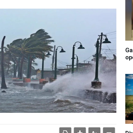
Ga
op