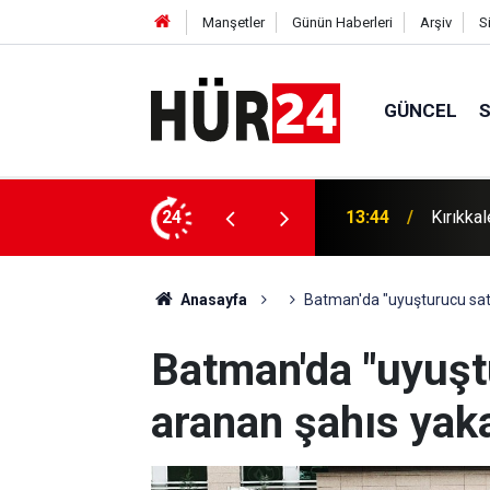
Manşetler
Günün Haberleri
Arşiv
S
GÜNCEL
nu: 1 gözaltı
24
13:37
Gaziant
Anasayfa
Batman'da "uyuşturucu sat
Batman'da "uyuş
aranan şahıs yak