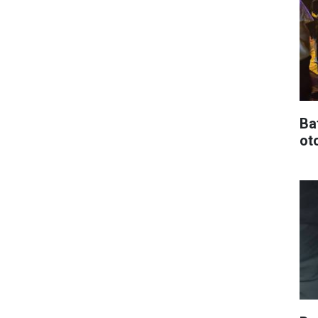
Ba
oto