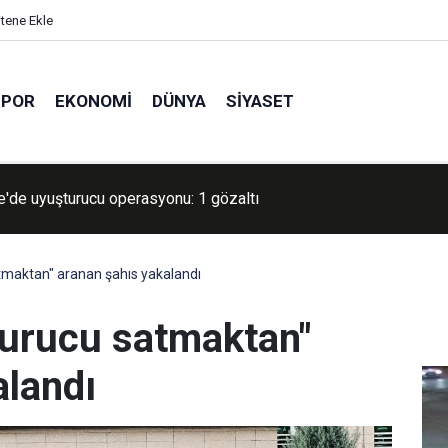
itene Ekle
SPOR
EKONOMI
DÜNYA
SIYASET
ep’te 17 yıl 6 ay kesinleşmiş hapis cezası bulunan şahıs yakalan
maktan" aranan şahıs yakalandı
turucu satmaktan"
alandı