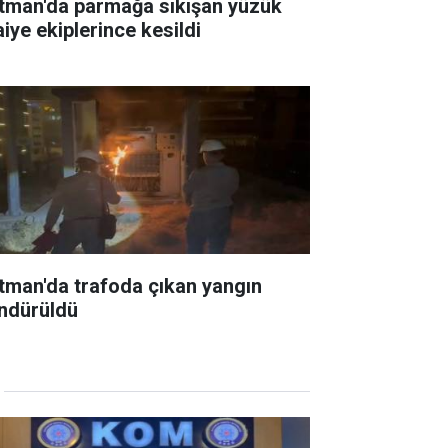
tman'da parmağa sıkışan yüzük
aiye ekiplerince kesildi
tman'da trafoda çıkan yangın
ndürüldü