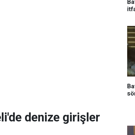
Ba
itf
Ba
sö
i'de denize girişler