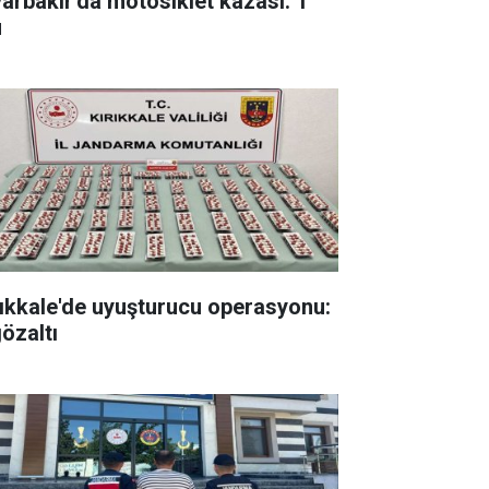
yarbakır'da motosiklet kazası: 1
ü
rıkkale'de uyuşturucu operasyonu:
gözaltı