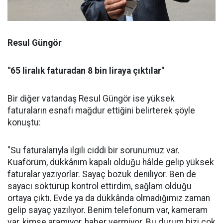
Resul Güngör
"65 liralık faturadan 8 bin liraya çıktılar"
Bir diğer vatandaş Resul Güngör ise yüksek
faturaların esnafı mağdur ettiğini belirterek şöyle
konuştu:
"Su faturalarıyla ilgili ciddi bir sorunumuz var.
Kuaförüm, dükkânım kapalı olduğu hâlde gelip yüksek
faturalar yazıyorlar. Sayaç bozuk deniliyor. Ben de
sayacı söktürüp kontrol ettirdim, sağlam olduğu
ortaya çıktı. Evde ya da dükkânda olmadığımız zaman
gelip sayaç yazılıyor. Benim telefonum var, kameram
var, kimse aramıyor, haber vermiyor. Bu durum bizi çok