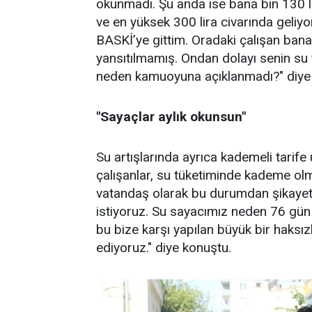
okunmadı. Şu anda ise bana bin 130 li
ve en yüksek 300 lira civarında geliyo
BASKİ’ye gittim. Oradaki çalışan ban
yansıtılmamış. Ondan dolayı senin su 
neden kamuoyuna açıklanmadı?" diye 
"Sayaçlar aylık okunsun"
Su artışlarında ayrıca kademeli tarife
çalışanlar, su tüketiminde kademe olma
vatandaş olarak bu durumdan şikayetçi
istiyoruz. Su sayacımız neden 76 gün
bu bize karşı yapılan büyük bir haksızl
ediyoruz." diye konuştu.