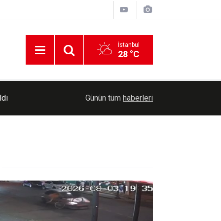
İstanbul
28 °C
08:55
Serbest piyasada döviz kurları ne kadar?
Günün tüm
haberleri