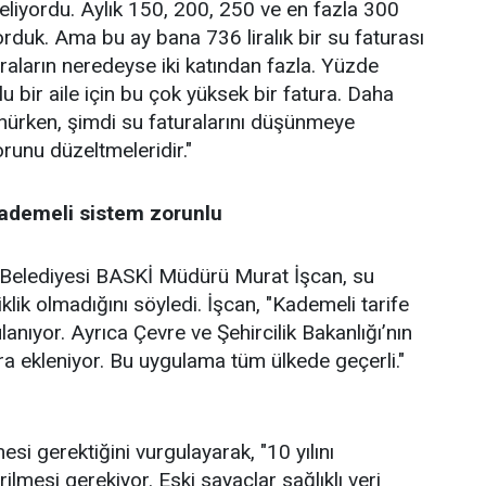
liyordu. Aylık 150, 200, 250 ve en fazla 300
orduk. Ama bu ay bana 736 liralık bir su faturası
raların neredeyse iki katından fazla. Yüzde
lu bir aile için bu çok yüksek bir fatura. Daha
ünürken, şimdi su faturalarını düşünmeye
orunu düzeltmeleridir."
ademeli sistem zorunlu
n Belediyesi BASKİ Müdürü Murat İşcan, su
klik olmadığını söyledi. İşcan, "Kademeli tarife
anıyor. Ayrıca Çevre ve Şehircilik Bakanlığı’nın
ra ekleniyor. Bu uygulama tüm ülkede geçerli."
esi gerektiğini vurgulayarak, "10 yılını
lmesi gerekiyor. Eski sayaçlar sağlıklı veri