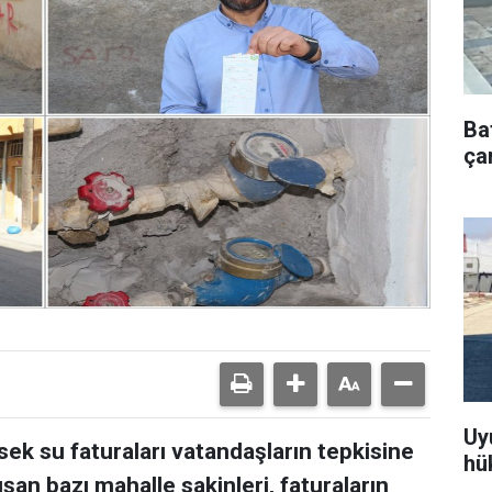
Ba
çar
Uy
ek su faturaları vatandaşların tepkisine
hü
an bazı mahalle sakinleri, faturaların