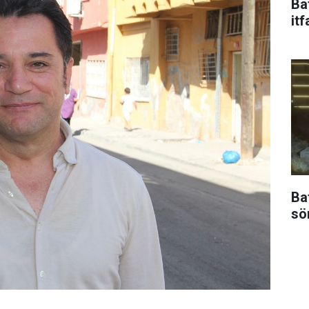
Ba
itf
Ba
sö