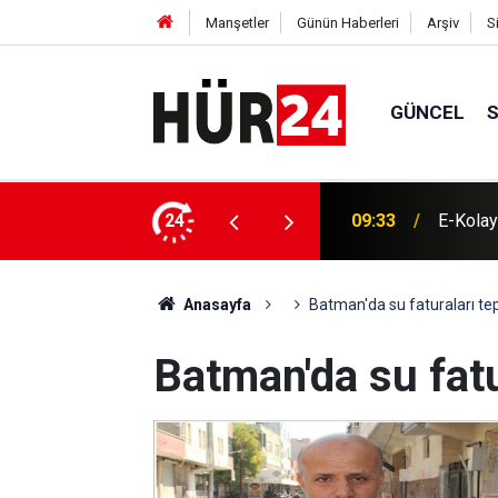
Manşetler
Günün Haberleri
Arşiv
S
GÜNCEL
 dönüşüm kategorisinde birincilik ödülü aldı
24
09:15
Cumhurb
Anasayfa
Batman'da su faturaları tep
Batman'da su fatu