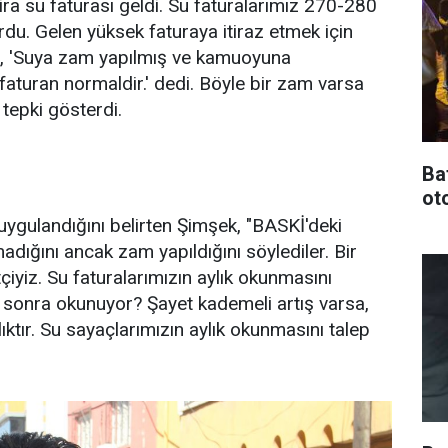
ra su faturası geldi. Su faturalarımız 270-280
rdu. Gelen yüksek faturaya itiraz etmek için
a, 'Suya zam yapılmış ve kamuoyuna
faturan normaldir.' dedi. Böyle bir zam varsa
tepki gösterdi.
Ba
oto
 uygulandığını belirten Şimşek, "BASKİ'deki
dığını ancak zam yapıldığını söylediler. Bir
yiz. Su faturalarımızın aylık okunmasını
 sonra okunuyor? Şayet kademeli artış varsa,
ıktır. Su sayaçlarımızın aylık okunmasını talep