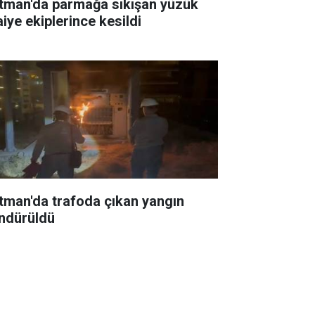
tman'da parmağa sıkışan yüzük
aiye ekiplerince kesildi
tman'da trafoda çıkan yangın
ndürüldü