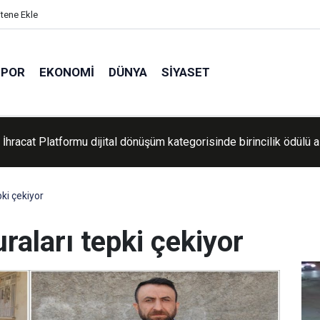
itene Ekle
SPOR
EKONOMI
DÜNYA
SIYASET
aşkanı Erdoğan Suudi Arabistan'a gitti
ki çekiyor
raları tepki çekiyor