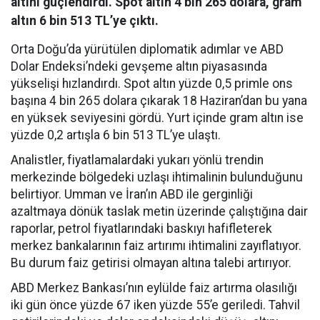
altını güçlendirdi. Spot altın 4 bin 265 dolara, gram
altın 6 bin 513 TL’ye çıktı.
Orta Doğu’da yürütülen diplomatik adımlar ve ABD
Dolar Endeksi’ndeki gevşeme altın piyasasında
yükselişi hızlandırdı. Spot altın yüzde 0,5 primle ons
başına 4 bin 265 dolara çıkarak 18 Haziran’dan bu yana
en yüksek seviyesini gördü. Yurt içinde gram altın ise
yüzde 0,2 artışla 6 bin 513 TL’ye ulaştı.
Analistler, fiyatlamalardaki yukarı yönlü trendin
merkezinde bölgedeki uzlaşı ihtimalinin bulunduğunu
belirtiyor. Umman ve İran’ın ABD ile gerginliği
azaltmaya dönük taslak metin üzerinde çalıştığına dair
raporlar, petrol fiyatlarındaki baskıyı hafifleterek
merkez bankalarının faiz artırımı ihtimalini zayıflatıyor.
Bu durum faiz getirisi olmayan altına talebi artırıyor.
ABD Merkez Bankası’nın eylülde faiz artırma olasılığı
iki gün önce yüzde 67 iken yüzde 55’e geriledi. Tahvil