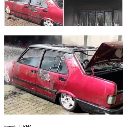
İLKHA
Kaynak: