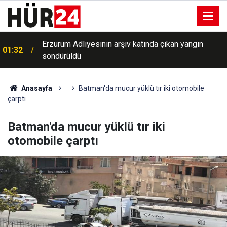
a
Erzurum Adliyesinin arşiv katında çıkan yangın
01:32
söndürüldü
Anasayfa
Batman'da mucur yüklü tır iki otomobile
çarptı
Batman'da mucur yüklü tır iki
otomobile çarptı