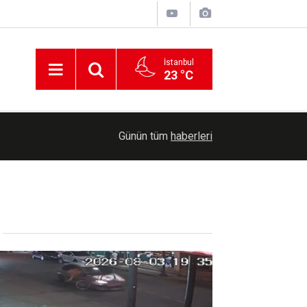
İstanbul
23 °C
00:36
Erzurum'da Bağımlılıkla Mücadele İl Koordinasyo
Günün tüm
haberleri