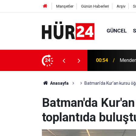
Manşetler
Günün Haberleri
Arşiv
S
GÜNCEL
y Çiçek tutuklandı
24
00:42
Erdemli
Anasayfa
Batman'da Kur'an kursu öğre
Batman'da Kur'an 
toplantıda buluşt