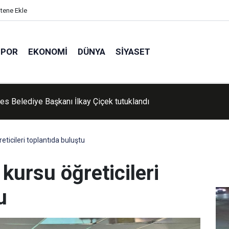
itene Ekle
SPOR
EKONOMI
DÜNYA
SIYASET
'de Kur'an kursu öğrencileri piknikte buluştu
ticileri toplantıda buluştu
kursu öğreticileri
u