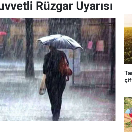
uvvetli Rüzgar Uyarısı
Ta
çif