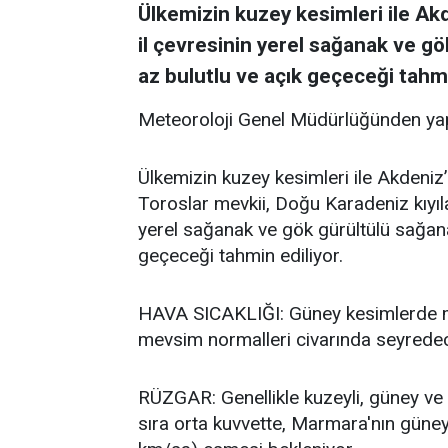
Ülkemizin kuzey kesimleri ile Akde
il çevresinin yerel sağanak ve gö
az bulutlu ve açık geçeceği tahmi
Meteoroloji Genel Müdürlüğünden yap
Ülkemizin kuzey kesimleri ile Akdeniz’i
Toroslar mevkii, Doğu Karadeniz kıyıla
yerel sağanak ve gök gürültülü sağanak
geçeceği tahmin ediliyor.
HAVA SICAKLIĞI: Güney kesimlerde me
mevsim normalleri civarında seyredece
RÜZGAR: Genellikle kuzeyli, güney ve 
sıra orta kuvvette, Marmara'nın güneyb