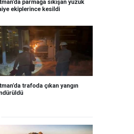
tman'da parmağa sıkışan yüzük
aiye ekiplerince kesildi
tman'da trafoda çıkan yangın
ndürüldü