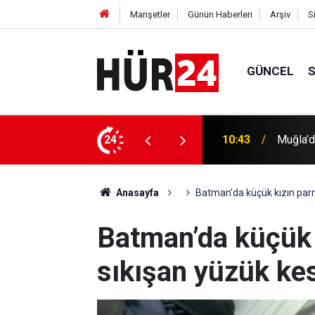
Manşetler
Günün Haberleri
Arşiv
S
GÜNCEL
i minibüse çarptı: Bir ölü, bir ağır yaralı
24
10:36
Rusya: 
Anasayfa
Batman’da küçük kızın parma
Batman’da küçük 
sıkışan yüzük kes