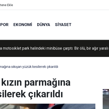
itene Ekle
SPOR
EKONOMI
DÜNYA
SIYASET
Kiev'deki askeri tesislere saldırı düzenlendi
ğına sıkışan yüzük kesilerek çıkarıldı
kızın parmağına
ilerek çıkarıldı