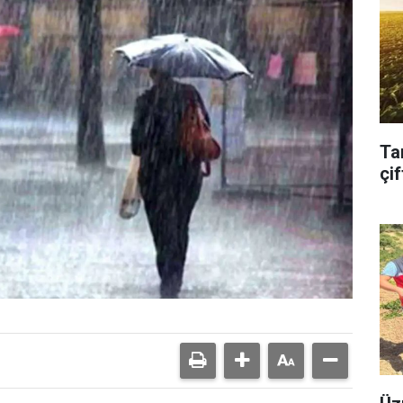
Ta
çif