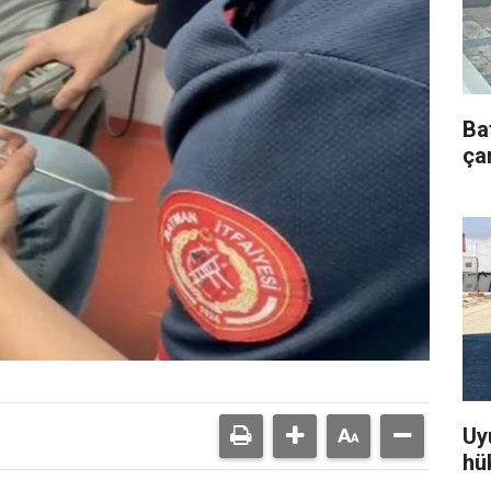
Ba
çar
Uy
hü