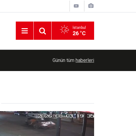
İstanbul
26 °C
10:30
Diyarbakır'da motosikletin araca çarpma anı kam
Günün tüm
haberleri