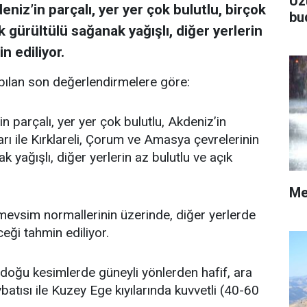
Üz
niz’in parçalı, yer yer çok bulutlu, birçok
bu
k gürültülü sağanak yağışlı, diğer yerlerin
n ediliyor.
ılan son değerlendirmelere göre:
n parçalı, yer yer çok bulutlu, Akdeniz’in
rı ile Kırklareli, Çorum ve Amasya çevrelerinin
 yağışlı, diğer yerlerin az bulutlu ve açık
Me
vsim normallerinin üzerinde, diğer yerlerde
ği tahmin ediliyor.
doğu kesimlerde güneyli yönlerden hafif, ara
atısı ile Kuzey Ege kıyılarında kuvvetli (40-60