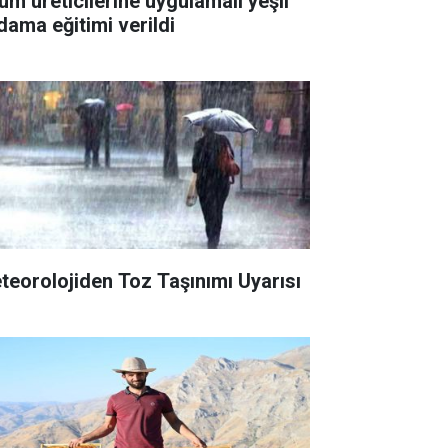
üm üreticilerine uygulamalı yeşil
dama eğitimi verildi
teorolojiden Toz Taşınımı Uyarısı