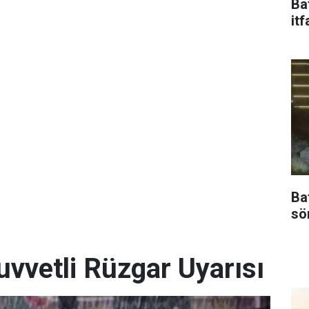
Ba
itf
Ba
sö
uvvetli Rüzgar Uyarısı