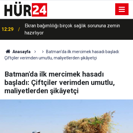
Deyrizor Uluslararası Havalimanı 12 yıl sonra
12:28
yeniden uluslararası uçuşlara açıldı
Anasayfa
Batman'da ilk mercimek hasadı başladı:
Çiftçiler verimden umutlu, maliyetlerden şikâyetçi
Batman'da ilk mercimek hasadı
başladı: Çiftçiler verimden umutlu,
maliyetlerden şikâyetçi