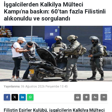
İşgalcilerden Kalkilya Mülteci
Kampı'na baskın: 60'tan fazla Filistinli
alıkonuldu ve sorgulandı
Yayınlanma:
06 Ağustos 2026 Perşembe 13:45
Filistin Esirler Kulübü, işgalcilerin Kalkilya Mülteci