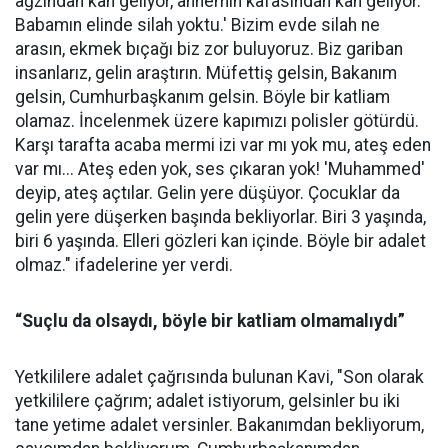
ağzından kan geliyor, annemin kafasından kan geliyor.
Babamın elinde silah yoktu.' Bizim evde silah ne
arasın, ekmek bıçağı biz zor buluyoruz. Biz gariban
insanlarız, gelin araştırın. Müfettiş gelsin, Bakanım
gelsin, Cumhurbaşkanım gelsin. Böyle bir katliam
olamaz. İncelenmek üzere kapımızı polisler götürdü.
Karşı tarafta acaba mermi izi var mı yok mu, ateş eden
var mı... Ateş eden yok, ses çıkaran yok! 'Muhammed'
deyip, ateş açtılar. Gelin yere düşüyor. Çocuklar da
gelin yere düşerken başında bekliyorlar. Biri 3 yaşında,
biri 6 yaşında. Elleri gözleri kan içinde. Böyle bir adalet
olmaz." ifadelerine yer verdi.
“Suçlu da olsaydı, böyle bir katliam olmamalıydı”
Yetkililere adalet çağrısında bulunan Kavi, "Son olarak
yetkililere çağrım; adalet istiyorum, gelsinler bu iki
tane yetime adalet versinler. Bakanımdan bekliyorum,