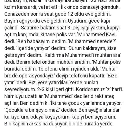
babasıyım, Nazan'ın da kayınbabasıyım. 23 Haziran'da
kızım kanserdi, vefat etti. İlk önce cenazeyi gömdük.
Cenazeden sonra saat gece 12 oldu eve geldim.
Başım ağrıyordu eve geldim. Uyudum, gece kapı
çalındı. Saatime baktım saat 3. Dış ışığı yaktım, kapıyı
açtım karşımda iki tane polis var. 'Muhammed Kavi'
dedi. 'Ben babasıyım' dedim. 'Muhammed nerede?'
dedi. 'İçeride yatıyor' dedim. 'Durun kaldırayım, size
getireyim' dedim. 'Kaldırma Muhammed'i muhtarı ara'
dedi. Benim telefondan muhtarı aradım. 'Muhtar polis
burada' dedim. Telefonu elimin içinden aldı. 'Muhtar
biz de operasyondayız' deyip telefonu kapattı. 'Bize
yatın' dedi. Bizi yere yatırdılar. Yerde bunları
seyrediyorum. 2-3 kişi içeri gitti. Koridorumuz 'z' harfi.
Namluyu uzattılar 'Muhammed' dediler direkt ateş
açtılar. Ben dedim ki 'İki tane çocuk yanlarında yatıyor.'
'Çocuklara bir şey olmaz.' dediler. Ben ayağın altından
kalkıyorum, odaya koşuyorum, kapıyı ben açıyorum.
Biri kapının arkasına düşüyor, biri de burada yerde.