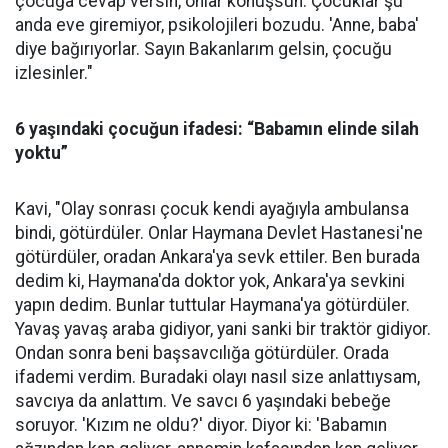
çocuğa cevap versin, onlar konuşsun. Çocuklar şu
anda eve giremiyor, psikolojileri bozudu. 'Anne, baba'
diye bağırıyorlar. Sayın Bakanlarım gelsin, çocuğu
izlesinler."
6 yaşındaki çocuğun ifadesi: “Babamın elinde silah
yoktu”
Kavi, "Olay sonrası çocuk kendi ayağıyla ambulansa
bindi, götürdüler. Onlar Haymana Devlet Hastanesi'ne
götürdüler, oradan Ankara'ya sevk ettiler. Ben burada
dedim ki, Haymana'da doktor yok, Ankara'ya sevkini
yapın dedim. Bunlar tuttular Haymana'ya götürdüler.
Yavaş yavaş araba gidiyor, yani sanki bir traktör gidiyor.
Ondan sonra beni başsavcılığa götürdüler. Orada
ifademi verdim. Buradaki olayı nasıl size anlattıysam,
savcıya da anlattım. Ve savcı 6 yaşındaki bebeğe
soruyor. 'Kızım ne oldu?' diyor. Diyor ki: 'Babamın