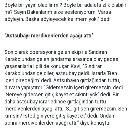
Böyle bir yayın olabilir mi? Böyle bir adaletsizlik olabilir
mi? Sayın Bakanlarım size sesleniyorum. Varsa
söyleyin. Başka söyleyecek kelimem yok." dedi.
“Astsubayı merdivenlerden aşağı attı”
Son olarak operasyona gelen ekip ile Sındıran
Karakolundan gelen jandarma arasında olay gecesi
yaşananlarla ilgili de konuşan Kavi, "Sındıran
Karakolundan geldiler, astsubay geldi. Israrla 'Ben
içeri gireceğim' dedi. Astsubayın gırtlağından tuttu,
duvara yapıştırdı. 'Gidemezsin içeri giremezsin' dedi.
'Nereye gidersen git şikayet et sıkıntı yok' dedi. Bir
daha astsubay ısrar edince gırtlağından tuttu
merdivenlerden aşağı attı. 'S… git sen giremezsin. Sen
kimsin? İstediğin yere git şikayet et' dedi. Ondan
sonra merdivenlerden aşağı attı." diye konuştu.