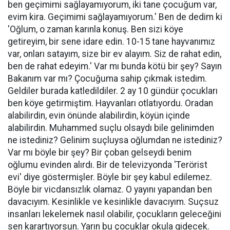
ben geçimimi sağlayamıyorum, iki tane çocuğum var,
evim kira. Geçimimi sağlayamıyorum.' Ben de dedim ki
'Oğlum, o zaman karınla konuş. Ben sizi köye
getireyim, bir sene idare edin. 10-15 tane hayvanımız
var, onları satayım, size bir ev alayım. Siz de rahat edin,
ben de rahat edeyim.' Var mı bunda kötü bir şey? Sayın
Bakanım var mı? Çocuğuma sahip çıkmak istedim.
Geldiler burada katledildiler. 2 ay 10 gündür çocukları
ben köye getirmiştim. Hayvanları otlatıyordu. Oradan
alabilirdin, evin önünde alabilirdin, köyün içinde
alabilirdin. Muhammed suçlu olsaydı bile gelinimden
ne istediniz? Gelinim suçluysa oğlumdan ne istediniz?
Var mı böyle bir şey? Bir çoban gelseydi benim
oğlumu evinden alırdı. Bir de televizyonda 'Terörist
evi' diye göstermişler. Böyle bir şey kabul edilemez.
Böyle bir vicdansızlık olamaz. O yayını yapandan ben
davacıyım. Kesinlikle ve kesinlikle davacıyım. Suçsuz
insanları lekelemek nasıl olabilir, çocukların geleceğini
sen karartıyorsun. Yarın bu çocuklar okula gidecek.