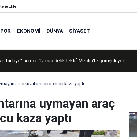
itene Ekle
SPOR
EKONOMI
DÜNYA
SIYASET
 İhracat Platformu dijital dönüşüm kategorisinde birincilik ödülü a
uymayan araç kovalamaca sonucu kaza yaptı
ihtarına uymayan araç
cu kaza yaptı