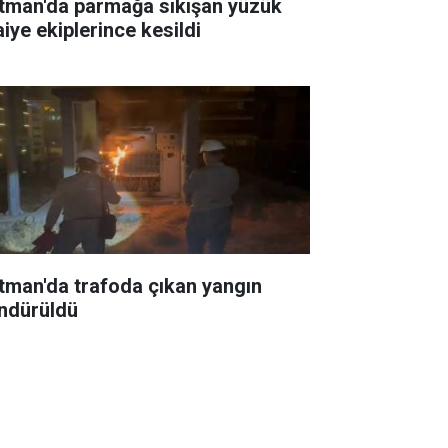
tman'da parmağa sıkışan yüzük
aiye ekiplerince kesildi
tman'da trafoda çıkan yangın
ndürüldü