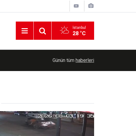
İstanbul
28 °C
ldı
09:15
Cumhurbaşkanı Erdoğan Suudi Arabistan'a gitti
Günün tüm
haberleri