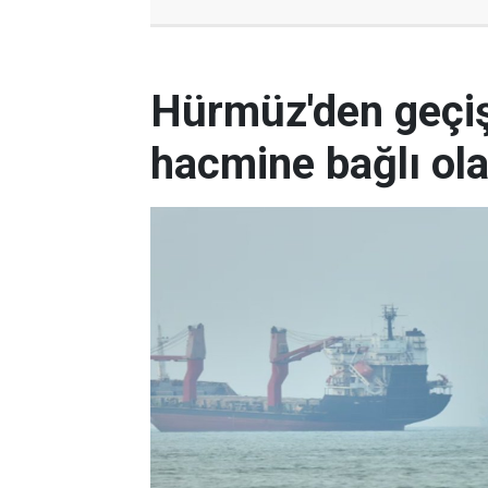
Hürmüz'den geçişl
hacmine bağlı ol