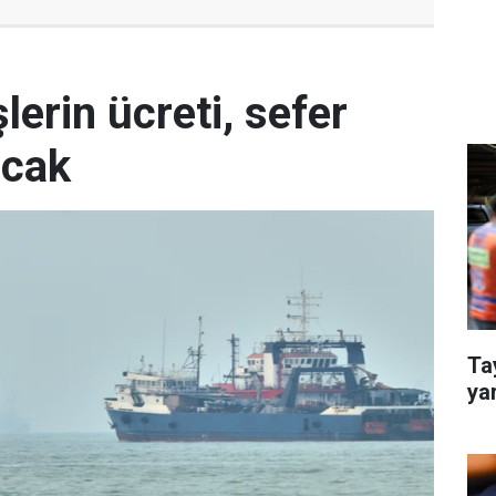
erin ücreti, sefer
acak
Tay
yar