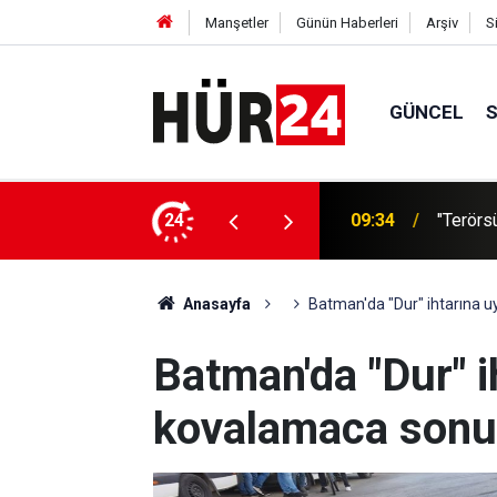
Manşetler
Günün Haberleri
Arşiv
S
GÜNCEL
ddelik teklif Meclis'te görüşülüyor
24
09:33
E-Kolay
Anasayfa
Batman'da "Dur" ihtarına 
Batman'da "Dur" 
kovalamaca sonu