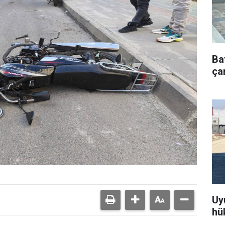
Ba
çar
Uy
hü