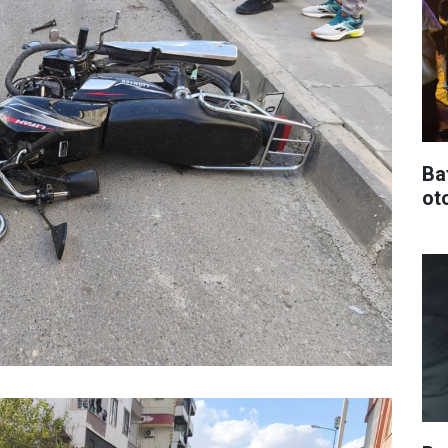
Ba
oto