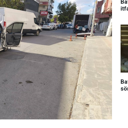
Ba
itf
Ba
sö