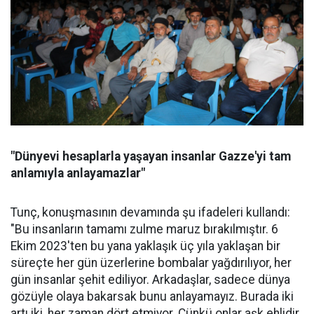
"Dünyevi hesaplarla yaşayan insanlar Gazze'yi tam
anlamıyla anlayamazlar"
Tunç, konuşmasının devamında şu ifadeleri kullandı:
"Bu insanların tamamı zulme maruz bırakılmıştır. 6
Ekim 2023'ten bu yana yaklaşık üç yıla yaklaşan bir
süreçte her gün üzerlerine bombalar yağdırılıyor, her
gün insanlar şehit ediliyor. Arkadaşlar, sadece dünya
gözüyle olaya bakarsak bunu anlayamayız. Burada iki
artı iki, her zaman dört etmiyor. Çünkü onlar aşk ehlidir,