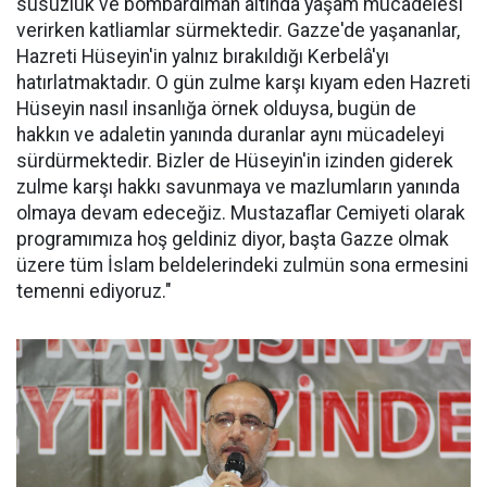
susuzluk ve bombardıman altında yaşam mücadelesi
verirken katliamlar sürmektedir. Gazze'de yaşananlar,
Hazreti Hüseyin'in yalnız bırakıldığı Kerbelâ'yı
hatırlatmaktadır. O gün zulme karşı kıyam eden Hazreti
Hüseyin nasıl insanlığa örnek olduysa, bugün de
hakkın ve adaletin yanında duranlar aynı mücadeleyi
sürdürmektedir. Bizler de Hüseyin'in izinden giderek
zulme karşı hakkı savunmaya ve mazlumların yanında
olmaya devam edeceğiz. Mustazaflar Cemiyeti olarak
programımıza hoş geldiniz diyor, başta Gazze olmak
üzere tüm İslam beldelerindeki zulmün sona ermesini
temenni ediyoruz."