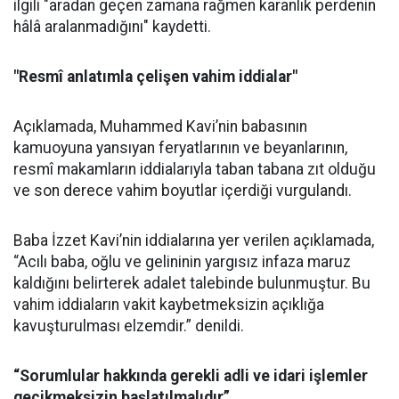
ilgili "aradan geçen zamana rağmen karanlık perdenin
hâlâ aralanmadığını" kaydetti.
"Resmî anlatımla çelişen vahim iddialar"
Açıklamada, Muhammed Kavi’nin babasının
kamuoyuna yansıyan feryatlarının ve beyanlarının,
resmî makamların iddialarıyla taban tabana zıt olduğu
ve son derece vahim boyutlar içerdiği vurgulandı.
Baba İzzet Kavi’nin iddialarına yer verilen açıklamada,
“Acılı baba, oğlu ve gelininin yargısız infaza maruz
kaldığını belirterek adalet talebinde bulunmuştur. Bu
vahim iddiaların vakit kaybetmeksizin açıklığa
kavuşturulması elzemdir.” denildi.
“Sorumlular hakkında gerekli adli ve idari işlemler
gecikmeksizin başlatılmalıdır”