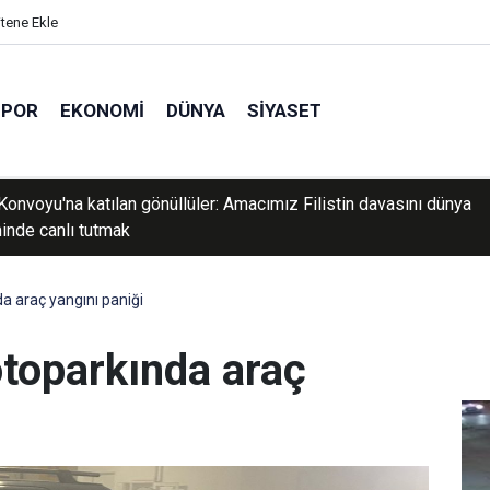
itene Ekle
SPOR
EKONOMI
DÜNYA
SIYASET
andardları Enstitüsü 129 personel alacak
 araç yangını paniği
toparkında araç