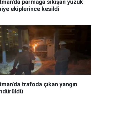
tman'da parmağa sıkışan yüzük
aiye ekiplerince kesildi
tman'da trafoda çıkan yangın
ndürüldü