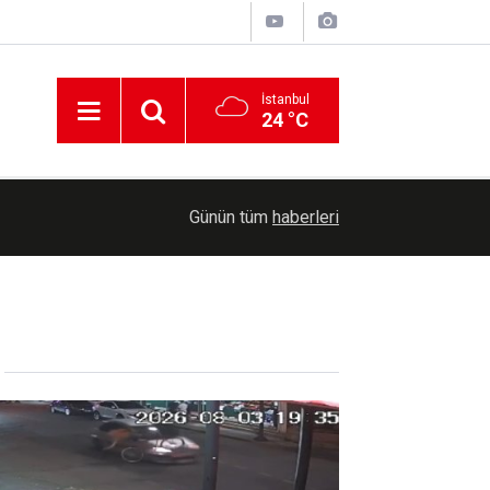
İstanbul
24 °C
Abluka altındaki Gazze'de halk kavurucu sıcakl
14:26
Günün tüm
haberleri
veriyor