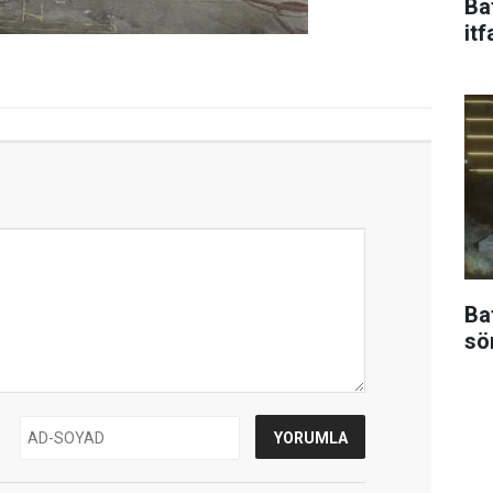
Ba
itf
Ba
sö