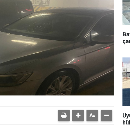
Ba
çar
Uy
hü