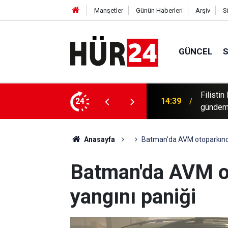
Manşetler
Günün Haberleri
Arşiv
S
GÜNCEL
lüler: Amacımız Filistin davasını dünya
24
14:32
Türk St
Anasayfa
Batman'da AVM otoparkında
Batman'da AVM o
yangını paniği