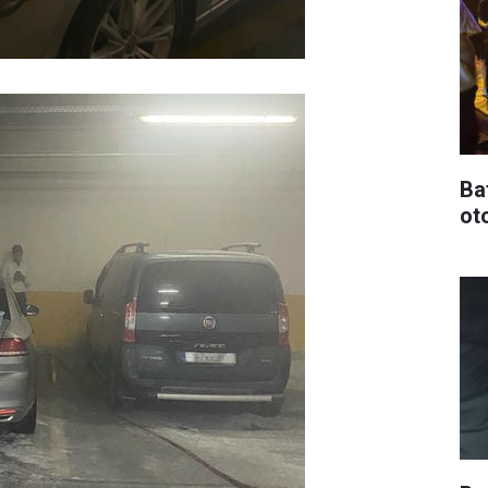
Ba
oto