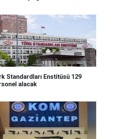
tmak
rk Standardları Enstitüsü 129
rsonel alacak