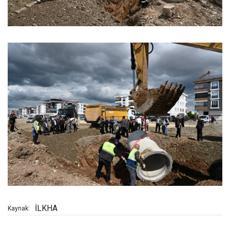
İLKHA
Kaynak: